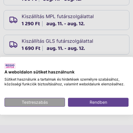
Kiszállítás MPL futárszolgálattal
1 290 Ft
aug. 11. - aug. 12.
Kiszállítás GLS futárszolgálattal
1 690 Ft
aug. 11. - aug. 12.
A weboldalon sütiket használnunk
Leírás
Cikkszám:
33732
Sütiket használunk a tartalmak és hirdetések személyre szabásához,
közösségi funkciók biztosításához, valamint weboldalunk elemzéséhez.
Kérjük, hogy a megjegyzésben tüntesd fel, melyik
színt/változatot kéred. Egyes változataink a készlet
erejéig elérhetőek.
Testreszabás
Rendben