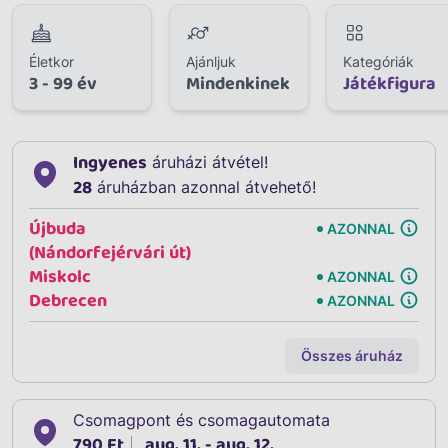
Életkor
Ajánljuk
Kategóriák
3 - 99 év
Mindenkinek
Játékfigura
Ingyenes
áruházi átvétel!
28
áruházban azonnal átvehető!
Újbuda
AZONNAL
(Nándorfejérvári út)
Miskolc
AZONNAL
Debrecen
AZONNAL
Összes áruház
Csomagpont és csomagautomata
790 Ft
aug. 11. - aug. 12.