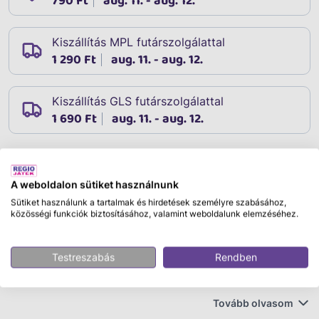
790 Ft
aug. 11. - aug. 12.
Kiszállítás MPL futárszolgálattal
1 290 Ft
aug. 11. - aug. 12.
Kiszállítás GLS futárszolgálattal
1 690 Ft
aug. 11. - aug. 12.
Leírás
A weboldalon sütiket használnunk
Cikkszám:
33625
Sütiket használunk a tartalmak és hirdetések személyre szabásához,
LEGO Speed Champions 77260 Halálos iramban
közösségi funkciók biztosításához, valamint weboldalunk elemzéséhez.
Toyota Supra MK4
Testreszabás
Rendben
Ezzel a LEGO® Speed Champions Halálos iramban
Toyota Supra MK4 (77260) készlettel izgalmas filmes
akció vár a 10 éves és idősebb fiúkra és lányokra. Az
Tovább olvasom
autórajongók megépíthetik, kiállíthatják és eljátszhatják