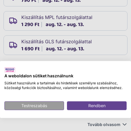
790 Ft
aug. 12. - aug. 13.
Kiszállítás MPL futárszolgálattal
1 290 Ft
aug. 12. - aug. 13.
Kiszállítás GLS futárszolgálattal
1 690 Ft
aug. 12. - aug. 13.
Leírás
A weboldalon sütiket használnunk
Cikkszám:
33496
Sütiket használunk a tartalmak és hirdetések személyre szabásához,
Víz alatti kalandok
közösségi funkciók biztosításához, valamint weboldalunk elemzéséhez.
Merülj el a játék világában ezzel a 8 év feletti fiúknak
Testreszabás
Rendben
és lányoknak készült LEGO® Minecraft® Víz alatti
kalandok (21598) építőkészlettel. A játékosok
csatlakozhatnak Steve-hez, a mélytengeri búvárhoz,
Tovább olvasom
egy vízbefúlt zombihoz, egy delfinhez, trópusi