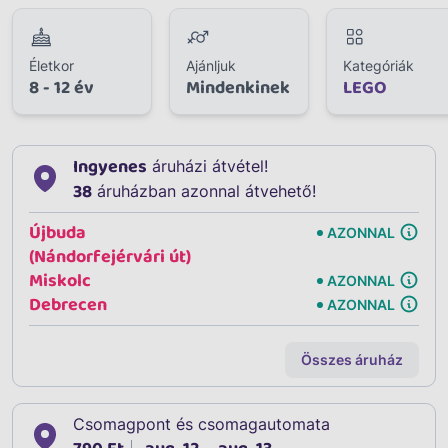
Életkor
Ajánljuk
Kategóriák
8 - 12 év
Mindenkinek
LEGO
Ingyenes
áruházi átvétel!
38
áruházban azonnal átvehető!
Újbuda
AZONNAL
(Nándorfejérvári út)
Miskolc
AZONNAL
Debrecen
AZONNAL
Összes áruház
Csomagpont és csomagautomata