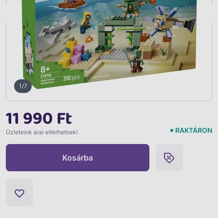
Vissza
1/7
11 990 Ft
RAKTÁRON
Üzleteink árai eltérhetnek!
Kosárba