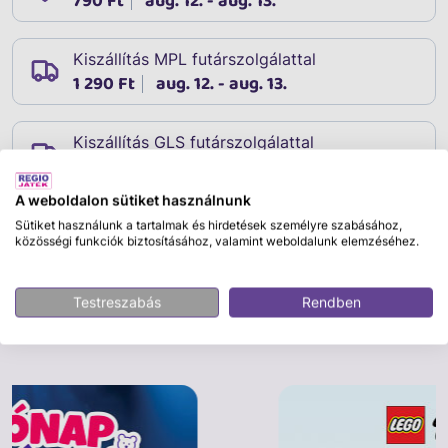
790 Ft
aug. 12. - aug. 13.
Kiszállítás MPL futárszolgálattal
1 290 Ft
aug. 12. - aug. 13.
Kiszállítás GLS futárszolgálattal
1 690 Ft
aug. 12. - aug. 13.
A weboldalon sütiket használnunk
Sütiket használunk a tartalmak és hirdetések személyre szabásához,
közösségi funkciók biztosításához, valamint weboldalunk elemzéséhez.
Leírás
Cikkszám:
32934
Testreszabás
Rendben