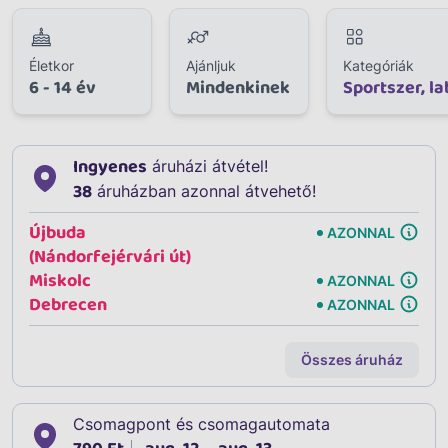
Életkor
Ajánljuk
Kategóriák
6 - 14 év
Mindenkinek
Sportszer, l
Ingyenes
áruházi átvétel!
38
áruházban azonnal átvehető!
Újbuda
AZONNAL
(Nándorfejérvári út)
Miskolc
AZONNAL
Debrecen
AZONNAL
Összes áruház
Csomagpont és csomagautomata