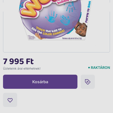
Vissza
7 995 Ft
RAKTÁRON
Üzleteink árai eltérhetnek!
Kosárba