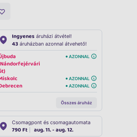
Ingyenes
áruházi átvétel!
43
áruházban azonnal átvehető!
Újbuda
AZONNAL
(Nándorfejérvári
út)
Miskolc
AZONNAL
Debrecen
AZONNAL
Összes áruház
Csomagpont és csomagautomata
790 Ft
aug. 11. - aug. 12.