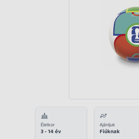
Plüss
Szabadtéri játék
Játékfigura
Diavetítő, diafilm
Strandjáték, medence
Puzzle, kirakó
Elektronikus játék
Életkor
Ajánljuk
3 - 14 év
Fiúknak