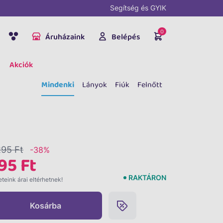
Segítség és GYIK
0
Áruházaink
Belépés
Akciók
Mindenki
Lányok
Fiúk
Felnőtt
295 Ft
-38%
95 Ft
RAKTÁRON
teink árai eltérhetnek!
Kosárba