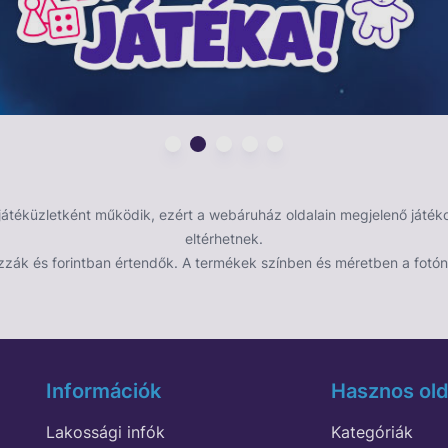
iót, az egyensúlyérzéket és a szem-kéz, illetve
s támogatja az állóképesség fejlődését, miközben a
apatszellemet és a szabálykövetést. A focizás
tékos formában ösztönzi a gyerekeket a szabadban
éküzletként működik, ezért a webáruház oldalain megjelenő játékok
eltérhetnek.
zzák és forintban értendők. A termékek színben és méretben a fotón 
Információk
Hasznos old
Lakossági infók
Kategóriák