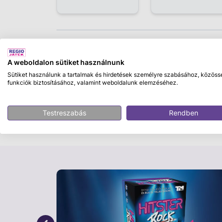
Leírás
A weboldalon sütiket használnunk
Vidd haza a futball világbajnokság hangulat
Sütiket használunk a tartalmak és hirdetések személyre szabásához, közöss
gumilabdával
! A Mexikó, Egyesült Államok 
funkciók biztosításához, valamint weboldalunk elemzéséhez.
ihlette dizájn látványos megjelenést kölcsön
futballrajongók számára. Könnyű kezelhető
Testreszabás
Rendben
remek társ a kertben, a játszótéren vagy a 
Miért érdemes választani?
22 cm átmérőjű, könnyen kezelhető gu
FIFA World Cup 2026 ihlette, színes graf
Strapabíró PVC kivitel a mindennapi ját
Alkalmas kültéri és beltéri használatra 
Ideális méret kisebb gyermekek számára
Kiváló választás focizáshoz, ügyességi