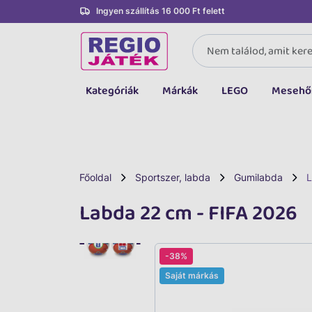
Ingyen szállítás 16 000 Ft felett
Kategóriák
Márkák
LEGO
Mesehő
Összes kategória
Társasjáték, kártya
LEGO
Főoldal
Sportszer, labda
Gumilabda
L
Kreatív, fejlesztő
Labda 22 cm - FIFA 2026
Autó, jármű
Baba, babakocsi
-38%
Saját márkás
Bébijáték, kellék
Sportszer, labda