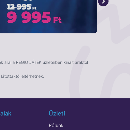
 árai a REGIO JÁTÉK üzleteiben kínált áraktól
látottaktól eltérhetnek.
alak
Üzleti
Rólunk