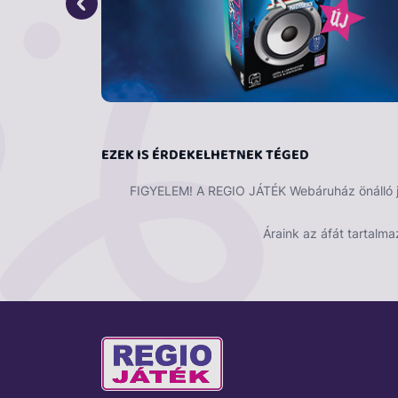
Fejlesztő hatás
A labdajátékok fejlesztik a mozgáskoordinác
szem-láb koordinációt. A rendszeres mozgá
közös játék erősíti az együttműködést, a cs
emellett aktív kikapcsolódást nyújt, és já
töltött időre.
EZEK IS ÉRDEKELHETNEK TÉGED
FIGYELEM! A REGIO JÁTÉK Webáruház önálló ját
Áraink az áfát tartalma