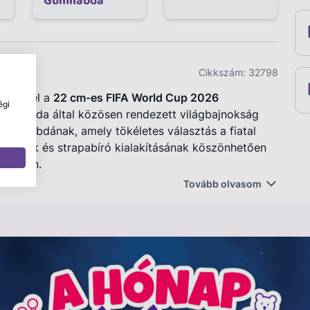
Gumilabda
Cikkszám:
32798
át ezzel a
22 cm-es FIFA World Cup 2026
égi
és Kanada által közösen rendezett világbajnokság
öz a labdának, amely tökéletes választás a fiatal
ségének és strapabíró kialakításának köszönhetően
parkban.
Tovább olvasom
milabda.
ikai mintával.
ékhoz.
egyaránt.
 is.
 játékokhoz vagy ajándéknak.