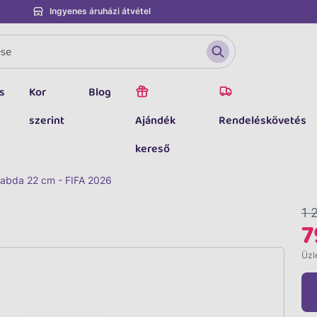
Ingyenes áruházi átvétel
s
Kor
Blog
szerint
Ajándék
Rendeléskövetés
kereső
abda 22 cm - FIFA 2026
1 
7
Üzle