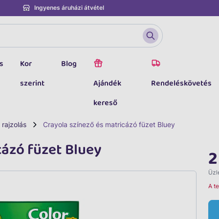
Ingyenes áruházi átvétel
s
Kor
Blog
szerint
Ajándék
Rendeléskövetés
kereső
 rajzolás
Crayola színező és matricázó füzet Bluey
cázó füzet Bluey
2
Üzle
A t