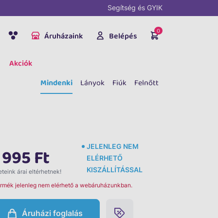
Segítség és GYIK
0
Áruházaink
Belépés
Akciók
Mindenki
Lányok
Fiúk
Felnőtt
JELENLEG NEM
 995 Ft
ELÉRHETŐ
KISZÁLLÍTÁSSAL
teink árai eltérhetnek!
ermék jelenleg nem elérhető a webáruházunkban.
Áruházi foglalás