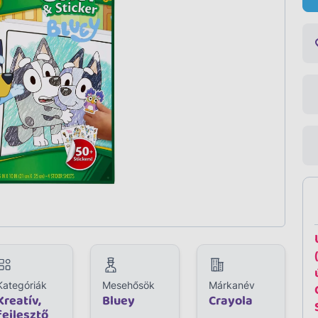
Kategóriák
Mesehősök
Márkanév
Kreatív,
Bluey
Crayola
fejlesztő