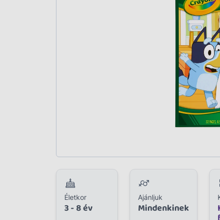
Plüss
Szabadtéri játék
Játékfigura
Diavetítő, diafilm
Strandjáték, medence
Puzzle, kirakó
Elektronikus játék
Életkor
Ajánljuk
3 - 8 év
Mindenkinek