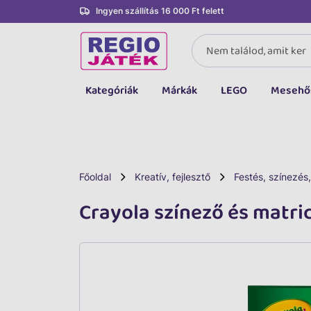
Ingyen szállítás 16 000 Ft felett
Kategóriák
Márkák
LEGO
Mesehő
Összes kategória
Társasjáték, kártya
LEGO
Főoldal
Kreatív, fejlesztő
Festés, színezés,
Kreatív, fejlesztő
Crayola színező és matri
Autó, jármű
Baba, babakocsi
Bébijáték, kellék
Sportszer, labda