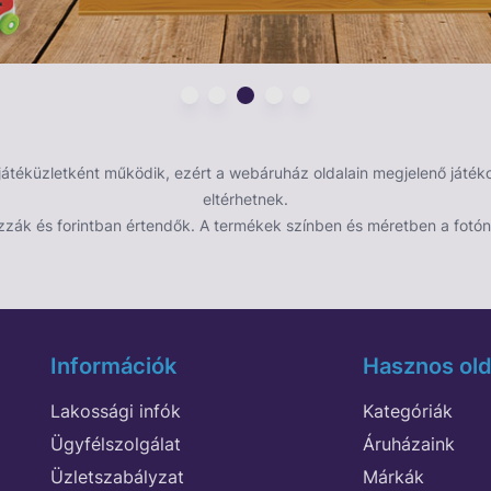
éküzletként működik, ezért a webáruház oldalain megjelenő játékok
eltérhetnek.
zzák és forintban értendők. A termékek színben és méretben a fotón 
Információk
Hasznos old
Lakossági infók
Kategóriák
Ügyfélszolgálat
Áruházaink
Üzletszabályzat
Márkák