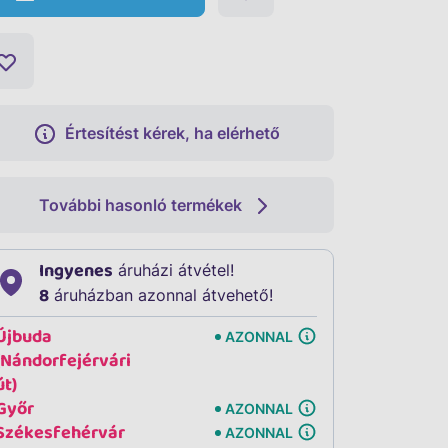
Értesítést kérek, ha elérhető
További hasonló termékek
Ingyenes
áruházi átvétel!
8
áruházban azonnal átvehető!
Újbuda
AZONNAL
(Nándorfejérvári
út)
Győr
AZONNAL
Székesfehérvár
AZONNAL