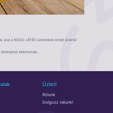
 árai a REGIO JÁTÉK üzleteiben kínált áraktól
látottaktól eltérhetnek.
alak
Üzleti
Rólunk
Dolgozz nálunk!