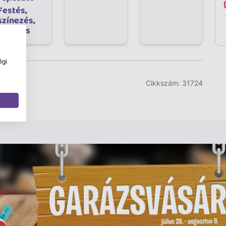
Festés,
színezés,
rajzolás
égi
Cikkszám:
31724