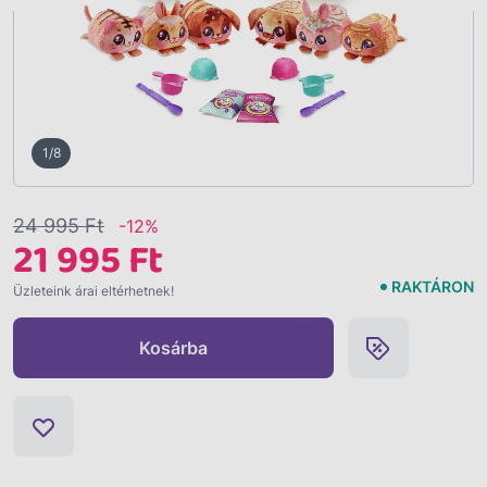
1/8
24 995 Ft
-12%
21 995 Ft
RAKTÁRON
Üzleteink árai eltérhetnek!
Kosárba