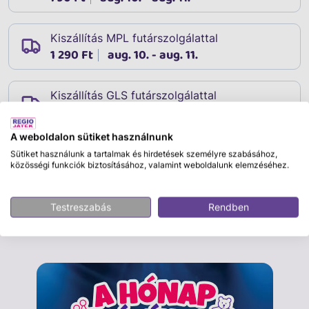
Kiszállítás MPL futárszolgálattal
1 290 Ft
aug. 10. - aug. 11.
Kiszállítás GLS futárszolgálattal
1 690 Ft
aug. 10. - aug. 11.
A weboldalon sütiket használnunk
Sütiket használunk a tartalmak és hirdetések személyre szabásához,
közösségi funkciók biztosításához, valamint weboldalunk elemzéséhez.
Leírás
Cikkszám:
31458
Testreszabás
Rendben