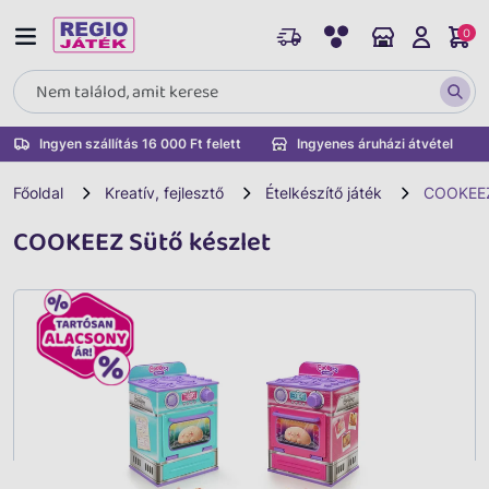
0
Ingyen szállítás 16 000 Ft felett
Ingyenes áruházi átvétel
Főoldal
Kreatív, fejlesztő
Ételkészítő játék
COOKEEZ
COOKEEZ Sütő készlet
Vissza