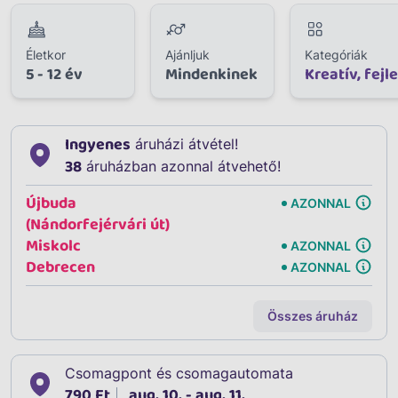
Életkor
Ajánljuk
Kategóriák
5 - 12 év
Mindenkinek
Kreatív, fejl
Ingyenes
áruházi átvétel!
38
áruházban azonnal átvehető!
Újbuda
AZONNAL
(Nándorfejérvári út)
Miskolc
AZONNAL
Debrecen
AZONNAL
Összes áruház
Csomagpont és csomagautomata
790 Ft
aug. 10. - aug. 11.