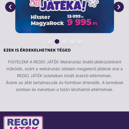
EZEK IS ÉRDEKELHETNEK TÉGED
FIGYELEM! A REGIO JÁTÉK Webáruház önálló játéküzletként
működik, ezért a webáruház oldalain megjelenő játékok árai a
REGIO JÁTÉK üzleteiben kínált áraktól eltérhetnek.
Áraink az áfát tartalmazzák és forintban értendők. A termékek
színben és méretben a fotón látottaktól eltérhetnek.