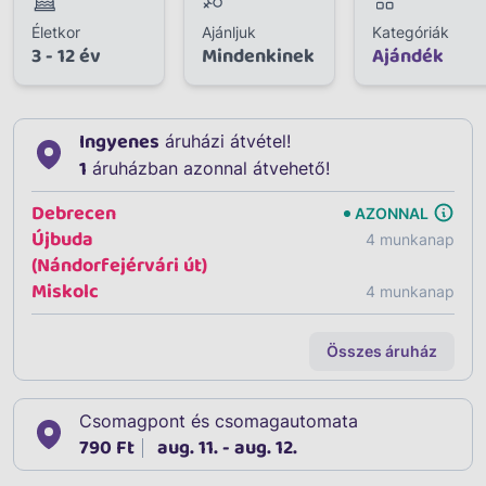
Életkor
Ajánljuk
Kategóriák
3 - 12 év
Mindenkinek
Ajándék
Ingyenes
áruházi átvétel!
1
áruházban azonnal átvehető!
Debrecen
AZONNAL
Újbuda
4 munkanap
(Nándorfejérvári út)
Miskolc
4 munkanap
Összes áruház
Csomagpont és csomagautomata
790 Ft
aug. 11. - aug. 12.