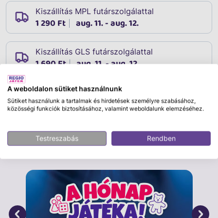
Kiszállítás MPL futárszolgálattal
1 290 Ft
aug. 11. - aug. 12.
Kiszállítás GLS futárszolgálattal
1 690 Ft
aug. 11. - aug. 12.
A weboldalon sütiket használnunk
Sütiket használunk a tartalmak és hirdetések személyre szabásához,
Leírás
közösségi funkciók biztosításához, valamint weboldalunk elemzéséhez.
Cikkszám:
30970
Testreszabás
Rendben