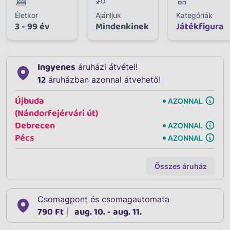
Életkor
Ajánljuk
Kategóriák
3 - 99 év
Mindenkinek
Játékfigura
Ingyenes
áruházi átvétel!
12
áruházban azonnal átvehető!
Újbuda
AZONNAL
(Nándorfejérvári út)
Debrecen
AZONNAL
Pécs
AZONNAL
Összes áruház
Csomagpont és csomagautomata
790 Ft
aug. 10. - aug. 11.