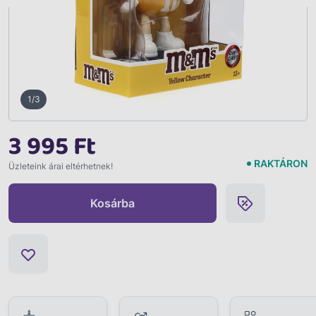
1/3
3 995 Ft
RAKTÁRON
Üzleteink árai eltérhetnek!
Kosárba