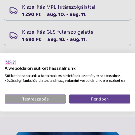
Kiszállítás MPL futárszolgálattal
1 290 Ft
aug. 10. - aug. 11.
Kiszállítás GLS futárszolgálattal
1 690 Ft
aug. 10. - aug. 11.
Leírás
A weboldalon sütiket használnunk
Cikkszám:
30645
Sütiket használunk a tartalmak és hirdetések személyre szabásához,
Kérjük, hogy a megjegyzésben tüntesd fel, melyik
közösségi funkciók biztosításához, valamint weboldalunk elemzéséhez.
színt/változatot kéred. Egyes változataink a készlet
erejéig elérhetőek.
Testreszabás
Rendben