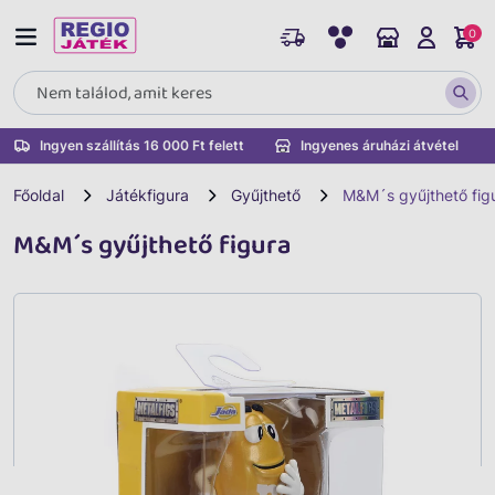
0
Ingyen szállítás 16 000 Ft felett
Ingyenes áruházi átvétel
Főoldal
Játékfigura
Gyűjthető
M&M´s gyűjthető fig
M&M´s gyűjthető figura
Vissza