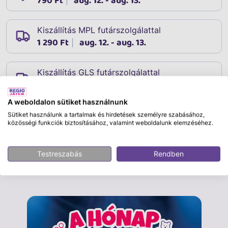
790 Ft
aug. 12. - aug. 13.
Kiszállítás MPL futárszolgálattal
1 290 Ft
aug. 12. - aug. 13.
Kiszállítás GLS futárszolgálattal
1 690 Ft
aug. 12. - aug. 13.
A weboldalon sütiket használnunk
Sütiket használunk a tartalmak és hirdetések személyre szabásához,
közösségi funkciók biztosításához, valamint weboldalunk elemzéséhez.
Leírás
Cikkszám:
30604
Testreszabás
Rendben