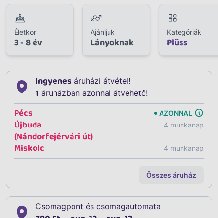
Életkor
Ajánljuk
Kategóriák
3 - 8 év
Lányoknak
Plüss
Ingyenes
áruházi átvétel!
1
áruházban azonnal átvehető!
Pécs
AZONNAL
Újbuda
4 munkanap
(Nándorfejérvári út)
Miskolc
4 munkanap
Összes áruház
Csomagpont és csomagautomata