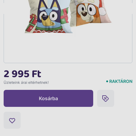
Vissza
2 995 Ft
RAKTÁRON
Üzleteink árai eltérhetnek!
Kosárba