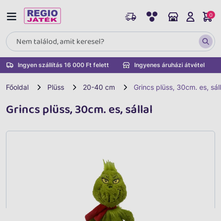
0
Ingyen szállítás 16 000 Ft felett
Ingyenes áruházi átvétel
Főoldal
Plüss
20-40 cm
Grincs plüss, 30cm. es, sáll
Grincs plüss, 30cm. es, sállal
Vissza