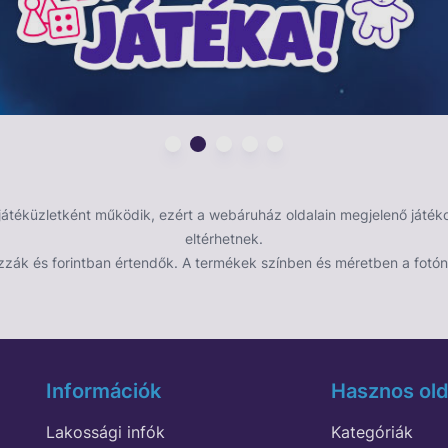
éküzletként működik, ezért a webáruház oldalain megjelenő játékok
eltérhetnek.
zzák és forintban értendők. A termékek színben és méretben a fotón 
Információk
Hasznos old
Lakossági infók
Kategóriák