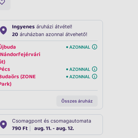
Ingyenes
áruházi átvétel!
20
áruházban azonnal átvehető!
Újbuda
AZONNAL
(Nándorfejérvári
út)
Pécs
AZONNAL
Budaörs (ZONE
AZONNAL
Park)
Összes áruház
Csomagpont és csomagautomata
790 Ft
aug. 11. - aug. 12.