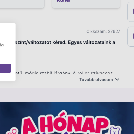
Roller
Cikkszám:
27627
elyik színt/változatot kéred. Egyes változataink a
égi
erkezetű, mégis stabil járgány. A roller szivacsos
Tovább olvasom
gy mozdulattal össze tudod csukni, így a
A roller erős műanyag kerekekkel készült, a
a csúszásmentes anyagból készült. Összecsukott
 kaphatóak.