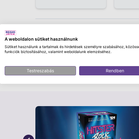
Leírás
A weboldalon sütiket használnunk
Kérjük, hogy a megjegyzésben tüntesd fel, m
Sütiket használunk a tartalmak és hirdetések személyre szabásához, közöss
készlet erejéig elérhetőek.
funkciók biztosításához, valamint weboldalunk elemzéséhez.
Alumínium kétkerekű roller
Testreszabás
Rendben
Az Alumínium kétkerekű roller egy könnyű sz
markolatokkal és fékkel készült, a rollert e
tömegközlekedésen sem foglal nagy helyet. 
kormány magassága állítható, a roller lapj
méretek: 60 x 10 x 20 cm. A játékok külön