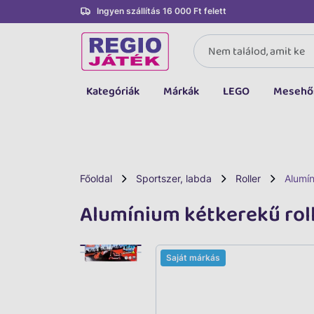
Ingyen szállítás 16 000 Ft felett
Kategóriák
Márkák
LEGO
Mesehő
Összes kategória
Társasjáték, kártya
LEGO
Főoldal
Sportszer, labda
Roller
Alumín
Kreatív, fejlesztő
Alumínium kétkerekű rol
Autó, jármű
Baba, babakocsi
Saját márkás
Bébijáték, kellék
Sportszer, labda