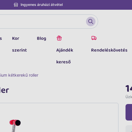
Ingyenes áruházi átvétel
s
Kor
Blog
szerint
Ajándék
Rendeléskövetés
kereső
ium kétkerekű roller
1
ler
Üzle