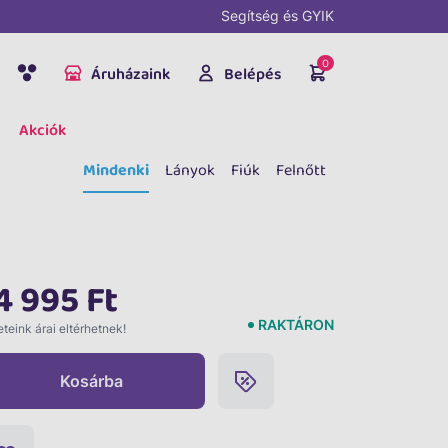
Segítség és GYIK
0
Áruházaink
Belépés
Akciók
Mindenki
Lányok
Fiúk
Felnőtt
4 995 Ft
RAKTÁRON
teink árai eltérhetnek!
Kosárba