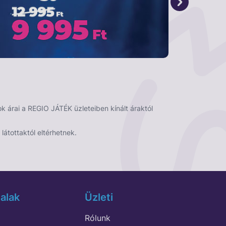
 árai a REGIO JÁTÉK üzleteiben kínált áraktól
látottaktól eltérhetnek.
alak
Üzleti
Rólunk