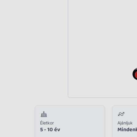
Plüss
Szabadtéri játék
Játékfigura
Diavetítő, diafilm
Strandjáték, medence
Puzzle, kirakó
Elektronikus játék
Életkor
Ajánljuk
5 - 10 év
Minden