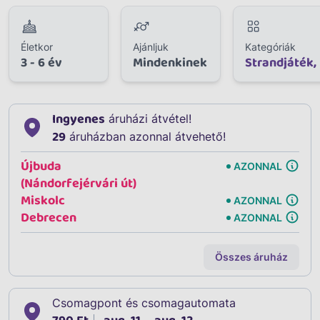
Életkor
Ajánljuk
Kategóriák
3 - 6 év
Mindenkinek
Strandjáték
Ingyenes
áruházi átvétel!
29
áruházban azonnal átvehető!
Újbuda
AZONNAL
(Nándorfejérvári út)
Miskolc
AZONNAL
Debrecen
AZONNAL
Összes áruház
Csomagpont és csomagautomata