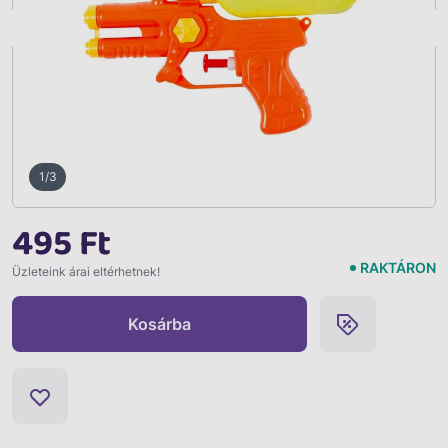
Vissza
1/3
495 Ft
RAKTÁRON
Üzleteink árai eltérhetnek!
Kosárba