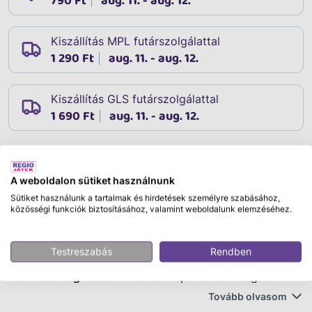
790 Ft
aug. 11. - aug. 12.
Kiszállítás MPL futárszolgálattal
1 290 Ft
aug. 11. - aug. 12.
Kiszállítás GLS futárszolgálattal
1 690 Ft
aug. 11. - aug. 12.
Leírás
A weboldalon sütiket használnunk
Cikkszám:
26701
Sütiket használunk a tartalmak és hirdetések személyre szabásához,
Fontos!
Ez a termék többféle színben, mintával vagy
közösségi funkciók biztosításához, valamint weboldalunk elemzéséhez.
kivitelben érhető el. A rendelés során
nincs lehetőség
konkrét változat kiválasztására
, a termék a
Testreszabás
Rendben
rendelkezésre álló raktárkészletből
véletlenszerűen
kerül csomagolásra.
A termékképek a lehetséges
változatokat szemléltetik, ezért a kiszállított termék
Tovább olvasom
megjelenése eltérhet a képen láthatótól. Kérjük,