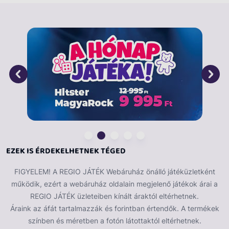
kizárólag ennek tudatában add le rendelésedet.
Egyszerre két vízsugár hűsít! A tartályos Duplacsövű
vízipisztoly egy kisebb méretű pisztoly, ami egyszerre
két csövön keresztül árasztja magából a hideg vizet! A
pisztoly tartályát pár mozdulattal le lehet csavarni, a
palackot töltsd fel vízzel, tedd a helyére, és már
kezdődhet is a hűsítő pisztolypárbaj! A Duplacsövű
vízipisztoly mérete: 16 cm. A játékok külön kaphatóak.
EZEK IS ÉRDEKELHETNEK TÉGED
FIGYELEM! A REGIO JÁTÉK Webáruház önálló játéküzletként
működik, ezért a webáruház oldalain megjelenő játékok árai a
REGIO JÁTÉK üzleteiben kínált áraktól eltérhetnek.
Áraink az áfát tartalmazzák és forintban értendők. A termékek
színben és méretben a fotón látottaktól eltérhetnek.