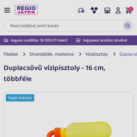
0
Ingyen szállítás 16 000 Ft felett
Ingyenes áruházi átvétel
Főoldal
Strandjáték, medence
Vizipisztoly
Duplacsö
Duplacsövű vízipisztoly - 16 cm,
többféle
Saját márkás