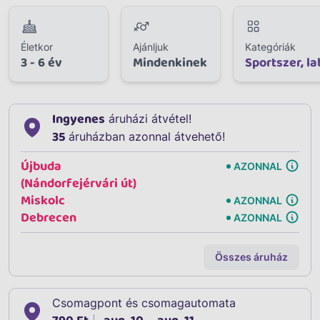
Életkor
Ajánljuk
Kategóriák
3 - 6 év
Mindenkinek
Sportszer, l
Ingyenes
áruházi átvétel!
35
áruházban azonnal átvehető!
Újbuda
AZONNAL
(Nándorfejérvári út)
Miskolc
AZONNAL
Debrecen
AZONNAL
Összes áruház
Csomagpont és csomagautomata