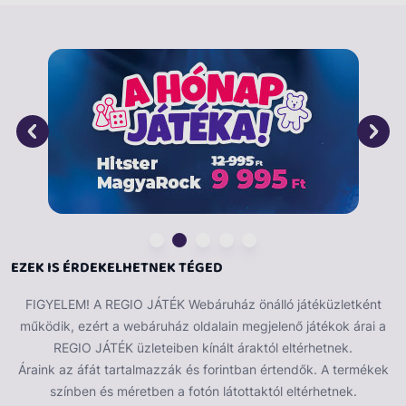
kizárólag ennek tudatában add le rendelésedet.
A gyerekek életéből már pici kortól kimaradhatatlan
játék a labda. Szórakozásra, hasznos időtöltésre,
színpadi és játszótéri bemutatókra, illetve sportolás
céljából is használható a labda. Egyedül és csoportos
ügyességi játékokat is tudunk játszani. A labdajátékok
fejlesztik a gyerekek reflex képességét és
mozgáskoordinációját. Piros lakkfényű labda, fehér
pöttyökkel tarkítva. Mérete: 18 cm.
A játékfigurák külön kaphatóak.
EZEK IS ÉRDEKELHETNEK TÉGED
FIGYELEM! A REGIO JÁTÉK Webáruház önálló játéküzletként
működik, ezért a webáruház oldalain megjelenő játékok árai a
REGIO JÁTÉK üzleteiben kínált áraktól eltérhetnek.
Áraink az áfát tartalmazzák és forintban értendők. A termékek
színben és méretben a fotón látottaktól eltérhetnek.