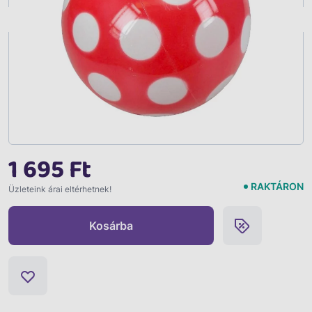
Vissza
1 695 Ft
RAKTÁRON
Üzleteink árai eltérhetnek!
Kosárba