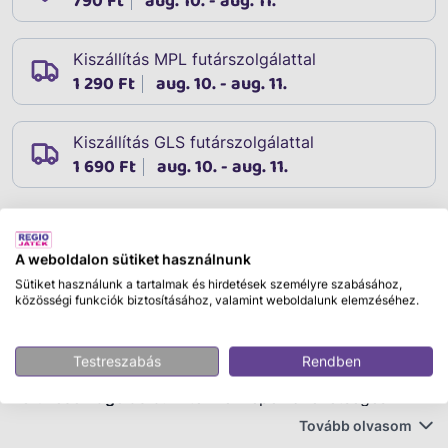
790 Ft
aug. 10. - aug. 11.
Kiszállítás MPL futárszolgálattal
1 290 Ft
aug. 10. - aug. 11.
Kiszállítás GLS futárszolgálattal
1 690 Ft
aug. 10. - aug. 11.
Leírás
A weboldalon sütiket használnunk
Cikkszám:
19167
Sütiket használunk a tartalmak és hirdetések személyre szabásához,
Fontos!
Ez a termék többféle színben, mintával vagy
közösségi funkciók biztosításához, valamint weboldalunk elemzéséhez.
kivitelben érhető el. A rendelés során
nincs lehetőség
konkrét változat kiválasztására
, a termék a
Testreszabás
Rendben
rendelkezésre álló raktárkészletből
véletlenszerűen
kerül csomagolásra.
A termékképek a lehetséges
változatokat szemléltetik, ezért a kiszállított termék
Tovább olvasom
megjelenése eltérhet a képen láthatótól. Kérjük,