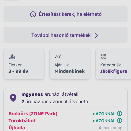
Értesítést kérek, ha elérhető
További hasonló termékek
Életkor
Ajánljuk
Kategóriák
3 - 99 év
Mindenkinek
Játékfigura
Ingyenes
áruházi átvétel!
2
áruházban azonnal átvehető!
Budaörs (ZONE Park)
AZONNAL
Törökbálint
AZONNAL
Újbuda
4 munkanap