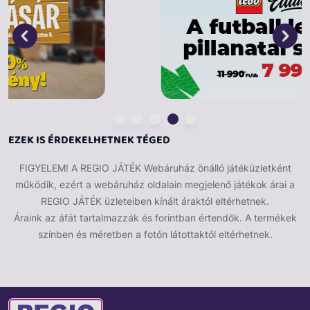
24 féle bolti hang beépített hangmodullal(angolul
beszél)
több mint 15 kiegészítő (bevásárlókocsi, áruk,
kassza stb.)
kreatív szerepjátékot fejlesztő játékszett
A termék angol nyelvű.
EZEK IS ÉRDEKELHETNEK TÉGED
FIGYELEM! A REGIO JÁTÉK Webáruház önálló játéküzletként
működik, ezért a webáruház oldalain megjelenő játékok árai a
REGIO JÁTÉK üzleteiben kínált áraktól eltérhetnek.
Áraink az áfát tartalmazzák és forintban értendők. A termékek
színben és méretben a fotón látottaktól eltérhetnek.