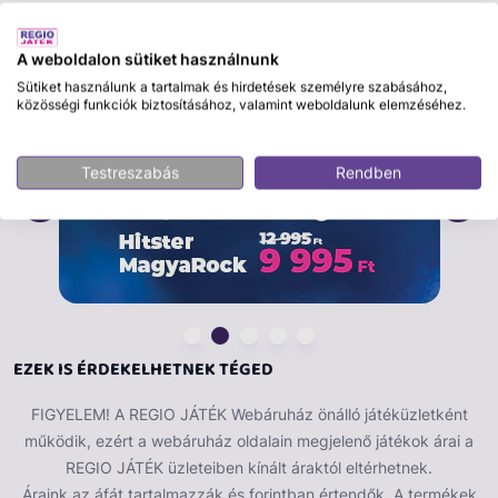
A weboldalon sütiket használnunk
Sütiket használunk a tartalmak és hirdetések személyre szabásához,
közösségi funkciók biztosításához, valamint weboldalunk elemzéséhez.
Testreszabás
Rendben
EZEK IS ÉRDEKELHETNEK TÉGED
FIGYELEM! A REGIO JÁTÉK Webáruház önálló játéküzletként
működik, ezért a webáruház oldalain megjelenő játékok árai a
REGIO JÁTÉK üzleteiben kínált áraktól eltérhetnek.
Áraink az áfát tartalmazzák és forintban értendők. A termékek