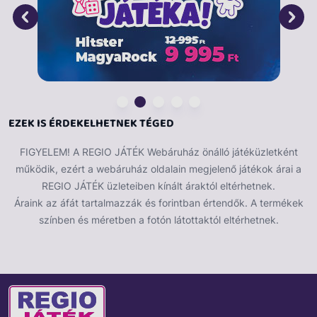
EZEK IS ÉRDEKELHETNEK TÉGED
FIGYELEM! A REGIO JÁTÉK Webáruház önálló játéküzletként
működik, ezért a webáruház oldalain megjelenő játékok árai a
REGIO JÁTÉK üzleteiben kínált áraktól eltérhetnek.
Áraink az áfát tartalmazzák és forintban értendők. A termékek
színben és méretben a fotón látottaktól eltérhetnek.