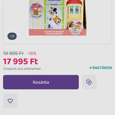
1/6
19 995 Ft
-10%
17 995 Ft
RAKTÁRON
Üzleteink árai eltérhetnek!
Kosárba