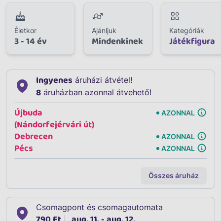
Életkor
Ajánljuk
Kategóriák
3 - 14 év
Mindenkinek
Játékfigura
Ingyenes
áruházi átvétel!
8
áruházban azonnal átvehető!
Újbuda
AZONNAL
(Nándorfejérvári út)
Debrecen
AZONNAL
Pécs
AZONNAL
Összes áruház
Csomagpont és csomagautomata
790 Ft
aug. 11. - aug. 12.