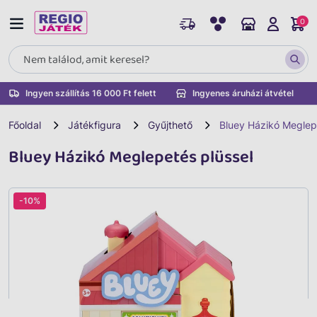
0
Ingyen szállítás 16 000 Ft felett
Ingyenes áruházi átvétel
Főoldal
Játékfigura
Gyűjthető
Bluey Házikó Meglep
Bluey Házikó Meglepetés plüssel
-10%
Vissza