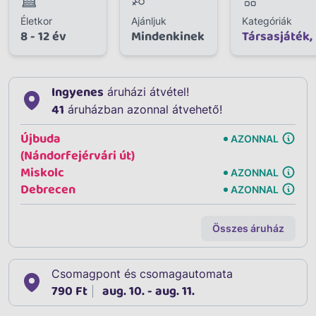
Életkor
Ajánljuk
Kategóriák
8 - 12 év
Mindenkinek
Társasjáték,
Ingyenes
áruházi átvétel!
41
áruházban azonnal átvehető!
Újbuda
AZONNAL
(Nándorfejérvári út)
Miskolc
AZONNAL
Debrecen
AZONNAL
Összes áruház
Csomagpont és csomagautomata
790 Ft
aug. 10. - aug. 11.