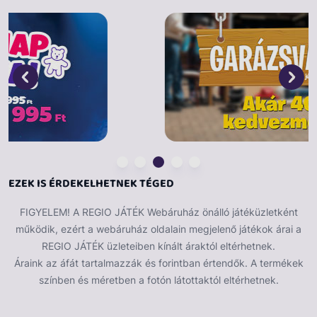
meg a játékot. Az Élet játéka társasjáték tartalma: 1
játéktábla pörgetővel, 100 kártya, 5 pörgess és nyerj
zseton, 4 autó, 24 ember figura, 12 állat figura,
játékpénz, játékszabály. Játékosok száma: 2-4 játékos.
Ajánlott korosztály: 8 éves kortól.
EZEK IS ÉRDEKELHETNEK TÉGED
FIGYELEM! A REGIO JÁTÉK Webáruház önálló játéküzletként
működik, ezért a webáruház oldalain megjelenő játékok árai a
REGIO JÁTÉK üzleteiben kínált áraktól eltérhetnek.
Áraink az áfát tartalmazzák és forintban értendők. A termékek
színben és méretben a fotón látottaktól eltérhetnek.