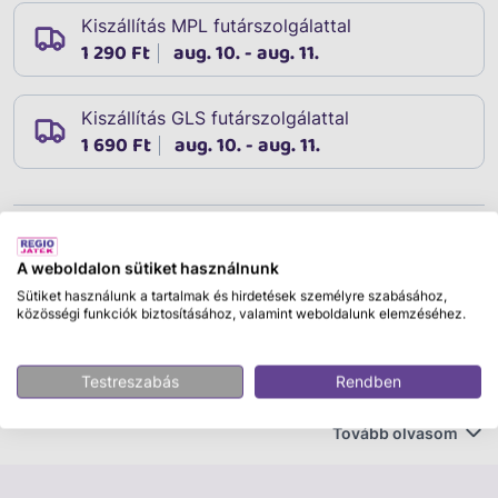
Kiszállítás MPL futárszolgálattal
1 290 Ft
aug. 10. - aug. 11.
Kiszállítás GLS futárszolgálattal
1 690 Ft
aug. 10. - aug. 11.
Leírás
Cikkszám:
15137
A weboldalon sütiket használnunk
Merre tartasz az életben? Az Élet játéka társasjátékban
Sütiket használunk a tartalmak és hirdetések személyre szabásához,
közösségi funkciók biztosításához, valamint weboldalunk elemzéséhez.
utazz át az életen és hozz olyan döntéseket, melyek
meghozzák számodra a sikert! Egyetemre mész vagy
egyenesen karriert csinálsz? A kockázatos útra lépsz,
Testreszabás
Rendben
kockáztatva ezzel vagyonodat, vagy maradsz a
biztonságos úton? A családi élet vajon neked való? Éld
Tovább olvasom
a lehető leggazdagabb életet és stílusosan menj
nyugdíjba, majd számold össze a vagyonodat, és nyerd