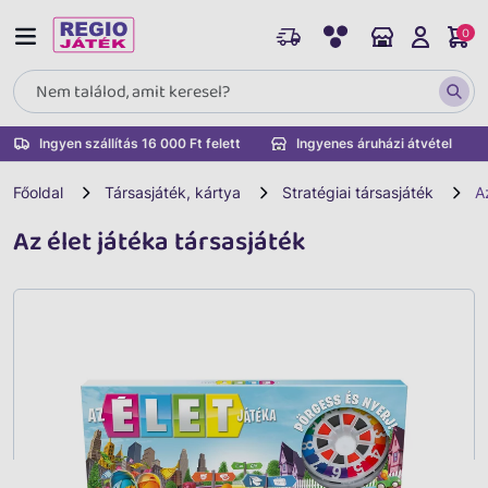
0
Ingyen szállítás 16 000 Ft felett
Ingyenes áruházi átvétel
Főoldal
Társasjáték, kártya
Stratégiai társasjáték
A
Az élet játéka társasjáték
Vissza