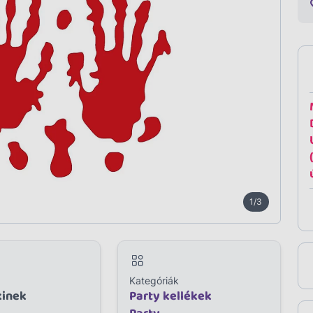
1/3
Kategóriák
kinek
Party kellékek