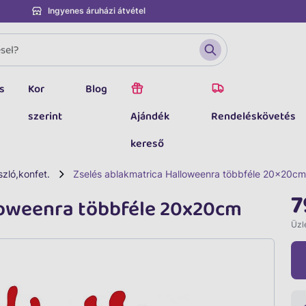
Ingyenes áruházi átvétel
s
Kor
Blog
szerint
Ajándék
Rendeléskövetés
kereső
zló,konfet.
Zselés ablakmatrica Halloweenra többféle 20x20cm
7
loweenra többféle 20x20cm
Üzle