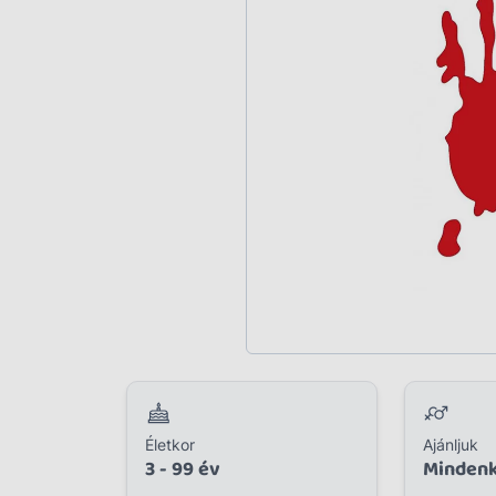
Plüss
Szabadtéri játék
Játékfigura
Diavetítő, diafilm
Strandjáték, medence
Puzzle, kirakó
Elektronikus játék
Életkor
Ajánljuk
3 - 99 év
Minden