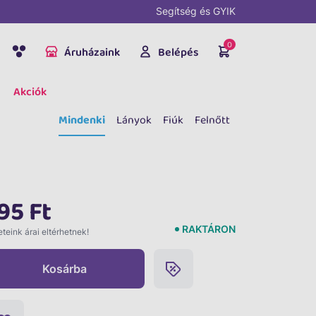
Segítség és GYIK
0
Áruházaink
Belépés
Akciók
Mindenki
Lányok
Fiúk
Felnőtt
95 Ft
RAKTÁRON
teink árai eltérhetnek!
Kosárba