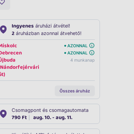
Ingyenes
áruházi átvétel!
2
áruházban azonnal átvehető!
Miskolc
AZONNAL
Debrecen
AZONNAL
Újbuda
4 munkanap
(Nándorfejérvári
út)
Összes áruház
Csomagpont és csomagautomata
790 Ft
aug. 10. - aug. 11.