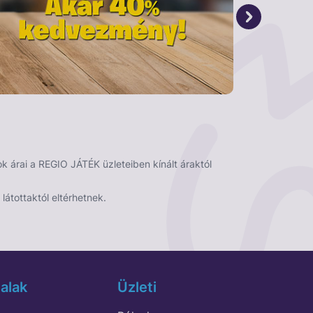
 árai a REGIO JÁTÉK üzleteiben kínált áraktól
látottaktól eltérhetnek.
alak
Üzleti