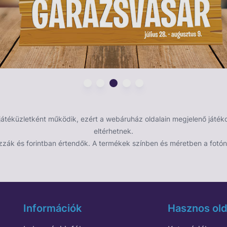
éküzletként működik, ezért a webáruház oldalain megjelenő játékok
eltérhetnek.
zzák és forintban értendők. A termékek színben és méretben a fotón 
Információk
Hasznos old