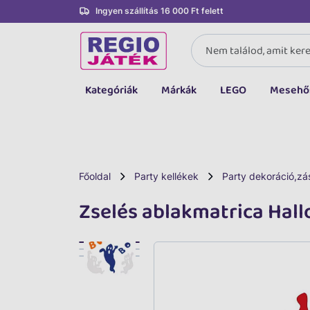
Ingyen szállítás 16 000 Ft felett
Kategóriák
Márkák
LEGO
Mesehő
Összes kategória
Társasjáték, kártya
LEGO
Főoldal
Party kellékek
Party dekoráció,zás
Kreatív, fejlesztő
Zselés ablakmatrica Hal
Autó, jármű
Baba, babakocsi
Bébijáték, kellék
Sportszer, labda