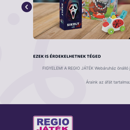
Méret: 20x20 cm
Téma: Halloween
EZEK IS ÉRDEKELHETNEK TÉGED
FIGYELEM! A REGIO JÁTÉK Webáruház önálló ját
Áraink az áfát tartalma