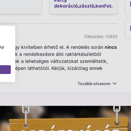
Party
dekoráció,zászló,konfet.
Cikkszám:
13923
val vagy kivitelben érhető el. A rendelés során
nincs
égi
 a termék a rendelkezésre álló raktárkészletből
ékképek a lehetséges változatokat szemléltetik,
rhet a képen láthatótól. Kérjük, kizárólag ennek
Tovább olvasom
 20x20cm
dobd az ablakokat vagy más sima felületeket a
tők és eltávolíthatók, így egyszerűen variálhatod a