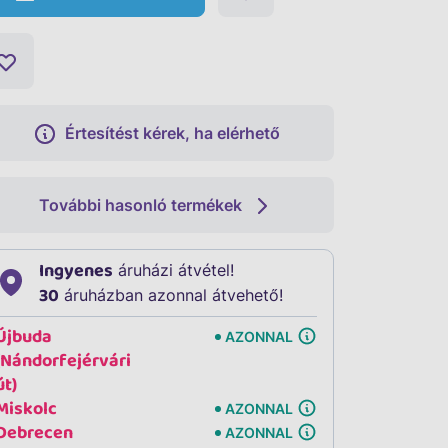
Értesítést kérek, ha elérhető
További hasonló termékek
Ingyenes
áruházi átvétel!
30
áruházban azonnal átvehető!
Újbuda
AZONNAL
(Nándorfejérvári
út)
Miskolc
AZONNAL
Debrecen
AZONNAL