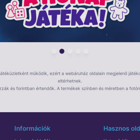
éküzletként működik, ezért a webáruház oldalain megjelenő játékok
eltérhetnek.
zzák és forintban értendők. A termékek színben és méretben a fotón 
Információk
Hasznos old