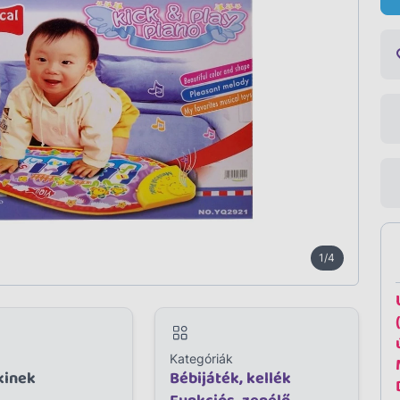
1/4
Kategóriák
kinek
Bébijáték, kellék