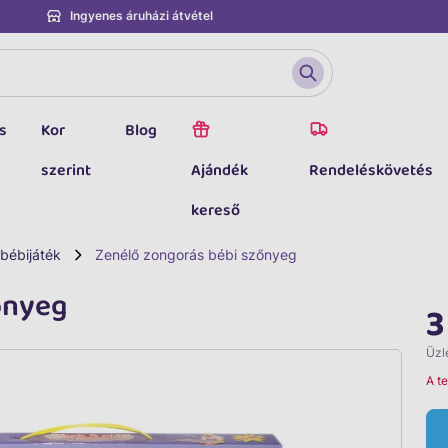
Ingyenes áruházi átvétel
s
Kor
Blog
szerint
Ajándék
Rendeléskövetés
kereső
 bébijáték
Zenélő zongorás bébi szőnyeg
őnyeg
3
Üzle
A t