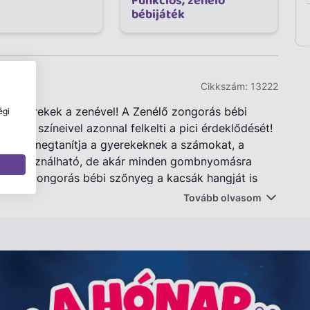
Funkciós, zenélő
bébijáték
Cikkszám:
13222
a gyerekek a zenével! A Zenélő zongorás bébi
égi
lénk színeivel azonnal felkelti a pici érdeklődését!
játék megtanítja a gyerekeknek a számokat, a
nt is használható, de akár minden gombnyomásra
Zenélő zongorás bébi szőnyeg a kacsák hangját is
észült. A játék 3 db AA ceruzaelemmel működik, a
Tovább olvasom
Csomagolás méretei: 35 x 4 x 27 cm.