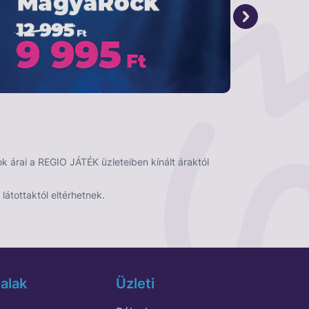
 árai a REGIO JÁTÉK üzleteiben kínált áraktól
látottaktól eltérhetnek.
alak
Üzleti