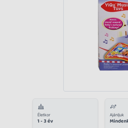
Plüss
Szabadtéri játék
Játékfigura
Diavetítő, diafilm
Strandjáték, medence
Puzzle, kirakó
Elektronikus játék
Életkor
Ajánljuk
1 - 3 év
Minden