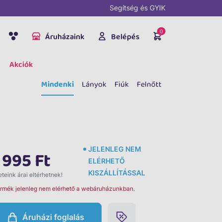
Segítség és GYIK
0
Áruházaink
Belépés
Akciók
Mindenki
Lányok
Fiúk
Felnőtt
JELENLEG NEM
 995 Ft
ELÉRHETŐ
KISZÁLLÍTÁSSAL
teink árai eltérhetnek!
ermék jelenleg nem elérhető a webáruházunkban.
Áruházi foglalás