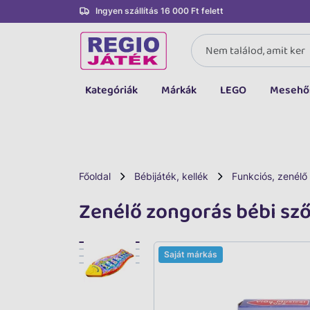
Ingyen szállítás 16 000 Ft felett
Kategóriák
Márkák
LEGO
Mesehő
Összes kategória
Társasjáték, kártya
LEGO
Főoldal
Bébijáték, kellék
Funkciós, zenélő
Kreatív, fejlesztő
Zenélő zongorás bébi sz
Autó, jármű
Baba, babakocsi
Saját márkás
Bébijáték, kellék
Sportszer, labda