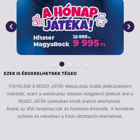
Csillogó matricaalbum, 2 féle Egyes változataink a
készlet erejéig elérhetőek. Fedezd fel a kreativitás
világát ezzel a csillogó matricaalbummal, amely két
különböző változatban érhető el! Az album tele van
színes, csillogó matricákkal, amelyek tökéletesek a
díszítéshez és a személyre szabáshoz. Ideális választás
gyerekeknek és felnőtteknek egyaránt, akik szeretnek
alkotni és dekorálni. A kiváló minőségű anyagok
biztosítják a tartósságot és a hosszú élettartamot.
Tökéletes ajándék minden alkalomra!
EZEK IS ÉRDEKELHETNEK TÉGED
FIGYELEM! A REGIO JÁTÉK Webáruház önálló játéküzletként
működik, ezért a webáruház oldalain megjelenő játékok árai a
REGIO JÁTÉK üzleteiben kínált áraktól eltérhetnek.
Áraink az áfát tartalmazzák és forintban értendők. A termékek
színben és méretben a fotón látottaktól eltérhetnek.