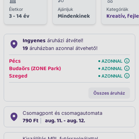
Életkor
Ajánljuk
Kategóriák
3 - 14 év
Mindenkinek
Kreatív, fejl
Ingyenes
áruházi átvétel!
19
áruházban azonnal átvehető!
Pécs
AZONNAL
Budaörs (ZONE Park)
AZONNAL
Szeged
AZONNAL
Összes áruház
Csomagpont és csomagautomata
790 Ft
aug. 11. - aug. 12.
Kiszállítás MPL futárszolgálattal