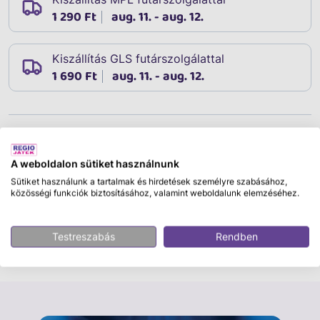
1 290 Ft
aug. 11. - aug. 12.
Kiszállítás GLS futárszolgálattal
1 690 Ft
aug. 11. - aug. 12.
Leírás
Cikkszám:
12630
A weboldalon sütiket használnunk
Fontos!
Ez a termék többféle színben, mintával vagy
Sütiket használunk a tartalmak és hirdetések személyre szabásához,
kivitelben érhető el. A rendelés során
nincs lehetőség
közösségi funkciók biztosításához, valamint weboldalunk elemzéséhez.
konkrét változat kiválasztására
, a termék a
rendelkezésre álló raktárkészletből
véletlenszerűen
Testreszabás
Rendben
kerül csomagolásra.
A termékképek a lehetséges
változatokat szemléltetik, ezért a kiszállított termék
Tovább olvasom
megjelenése eltérhet a képen láthatótól. Kérjük,
kizárólag ennek tudatában add le rendelésedet.