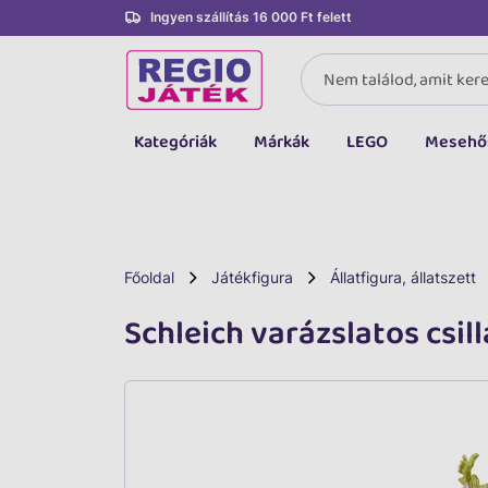
Ingyen szállítás 16 000 Ft felett
Kategóriák
Márkák
LEGO
Mesehő
Összes kategória
Társasjáték, kártya
LEGO
Főoldal
Játékfigura
Állatfigura, állatszett
Kreatív, fejlesztő
Schleich varázslatos csil
Autó, jármű
Baba, babakocsi
Bébijáték, kellék
Sportszer, labda