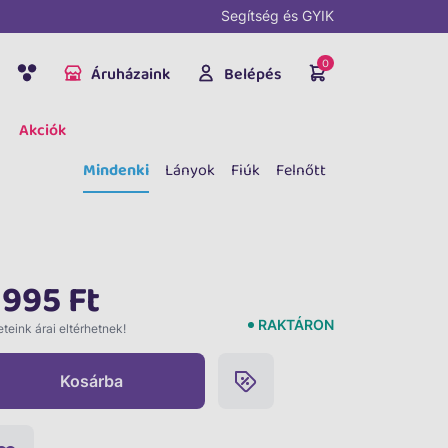
Segítség és GYIK
0
Áruházaink
Belépés
Akciók
Mindenki
Lányok
Fiúk
Felnőtt
 995 Ft
RAKTÁRON
teink árai eltérhetnek!
Kosárba