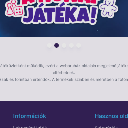
éküzletként működik, ezért a webáruház oldalain megjelenő játékok
eltérhetnek.
zzák és forintban értendők. A termékek színben és méretben a fotón 
Információk
Hasznos old
Lakossági infók
Kategóriák