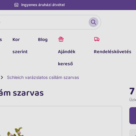
Ingyenes áruházi átvétel
s
Kor
Blog
szerint
Ajándék
Rendeléskövetés
kereső
Schleich varázslatos csillám szarvas
7
lám szarvas
Üzle