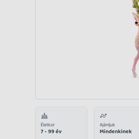
Plüss
Szabadtéri játék
Játékfigura
Diavetítő, diafilm
Strandjáték, medence
Puzzle, kirakó
Elektronikus játék
Életkor
Ajánljuk
7 - 99 év
Mindenkinek