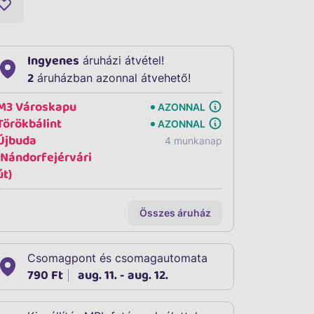
Ingyenes
áruházi átvétel!
2
áruházban azonnal átvehető!
M3 Városkapu
AZONNAL
Törökbálint
AZONNAL
Újbuda
4 munkanap
(Nándorfejérvári
út)
Összes áruház
Csomagpont és csomagautomata
790 Ft
aug. 11. - aug. 12.