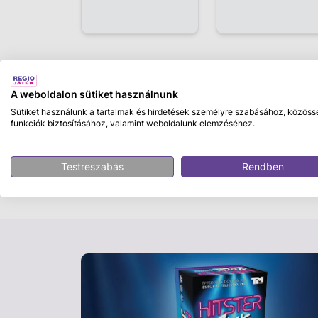
Leírás
A weboldalon sütiket használnunk
Sütiket használunk a tartalmak és hirdetések személyre szabásához, közöss
Schleich varázslatos csillám szarvas
funkciók biztosításához, valamint weboldalunk elemzéséhez.
Ismerd meg a Schleich varázslatos csillám 
legelbűvölőbb figurája! Ez a gyönyörűen ki
Testreszabás
Rendben
és játékos számára, akik szeretik a varázsl