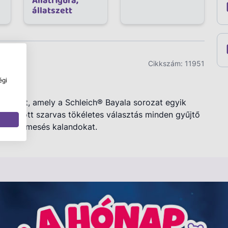
Állatfigura,
állatszett
Cikkszám:
11951
égi
szarvast, amely a Schleich® Bayala sorozat egyik
dolgozott szarvas tökéletes választás minden gyűjtő
atos és mesés kalandokat.