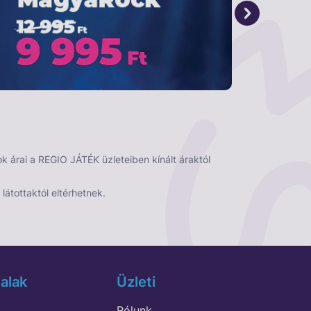
 árai a REGIO JÁTÉK üzleteiben kínált áraktól
látottaktól eltérhetnek.
alak
Üzleti
Rólunk