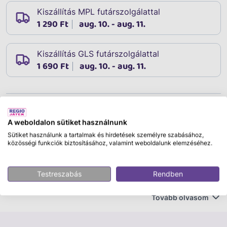
Kiszállítás MPL futárszolgálattal
1 290 Ft
aug. 10. - aug. 11.
Kiszállítás GLS futárszolgálattal
1 690 Ft
aug. 10. - aug. 11.
Leírás
Cikkszám:
11873
A weboldalon sütiket használnunk
Fontos!
Ez a termék többféle színben, mintával vagy
Sütiket használunk a tartalmak és hirdetések személyre szabásához,
közösségi funkciók biztosításához, valamint weboldalunk elemzéséhez.
kivitelben érhető el. A rendelés során
nincs lehetőség
konkrét változat kiválasztására
, a termék a
rendelkezésre álló raktárkészletből
véletlenszerűen
Testreszabás
Rendben
kerül csomagolásra.
A termékképek a lehetséges
változatokat szemléltetik, ezért a kiszállított termék
Tovább olvasom
megjelenése eltérhet a képen láthatótól. Kérjük,
kizárólag ennek tudatában add le rendelésedet.