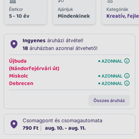
Életkor
Ajánljuk
Kategóriák
5 - 10 év
Mindenkinek
Kreatív, fejl
Ingyenes
áruházi átvétel!
18
áruházban azonnal átvehető!
Újbuda
AZONNAL
(Nándorfejérvári út)
Miskolc
AZONNAL
Debrecen
AZONNAL
Összes áruház
Csomagpont és csomagautomata
790 Ft
aug. 10. - aug. 11.