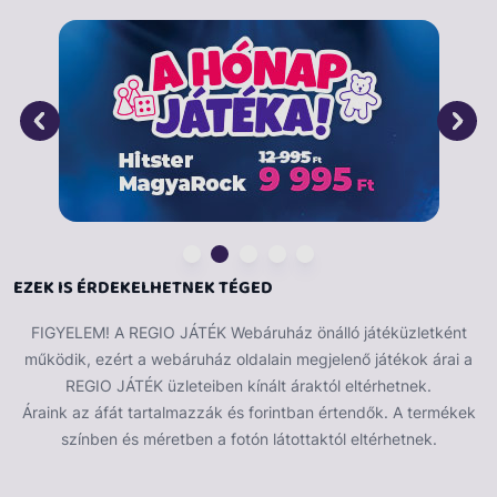
6 színű toll
Fedezd fel a kreativitás határait a színes toll
segítségével! Ez a sokoldalú íróeszköz ideális választás
az írni vágyó gyerekeknek.
Főbb jellemzők:
Vibráló színek: A toll különböző élénk színekben érhető
el.
Könnyű használat: Ergonomikus kialakítása biztosítja,
EZEK IS ÉRDEKELHETNEK TÉGED
hogy hosszabb időn át is kényelmesen használható.
FIGYELEM! A REGIO JÁTÉK Webáruház önálló játéküzletként
működik, ezért a webáruház oldalain megjelenő játékok árai a
REGIO JÁTÉK üzleteiben kínált áraktól eltérhetnek.
Áraink az áfát tartalmazzák és forintban értendők. A termékek
színben és méretben a fotón látottaktól eltérhetnek.