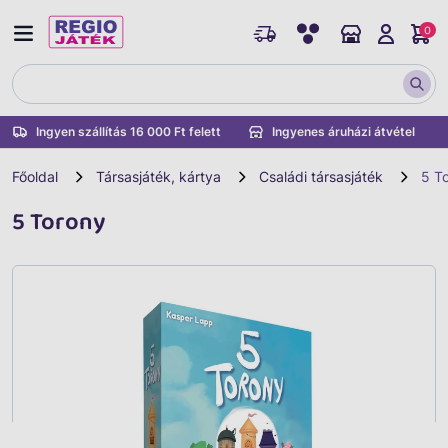
0
Ingyen szállítás 16 000 Ft felett
Ingyenes áruházi átvétel
Főoldal
Társasjáték, kártya
Családi társasjáték
5 T
5 Torony
Vissza