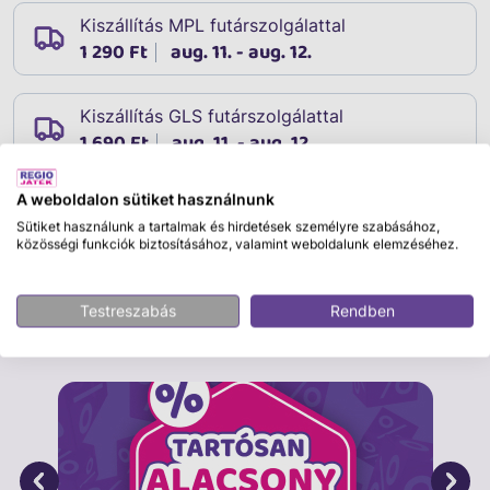
Kiszállítás MPL futárszolgálattal
1 290 Ft
aug. 11. - aug. 12.
Kiszállítás GLS futárszolgálattal
1 690 Ft
aug. 11. - aug. 12.
A weboldalon sütiket használnunk
Sütiket használunk a tartalmak és hirdetések személyre szabásához,
Leírás
közösségi funkciók biztosításához, valamint weboldalunk elemzéséhez.
Cikkszám:
10827
Testreszabás
Rendben