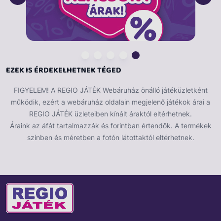
EZEK IS ÉRDEKELHETNEK TÉGED
FIGYELEM! A REGIO JÁTÉK Webáruház önálló játéküzletként
működik, ezért a webáruház oldalain megjelenő játékok árai a
REGIO JÁTÉK üzleteiben kínált áraktól eltérhetnek.
Áraink az áfát tartalmazzák és forintban értendők. A termékek
színben és méretben a fotón látottaktól eltérhetnek.