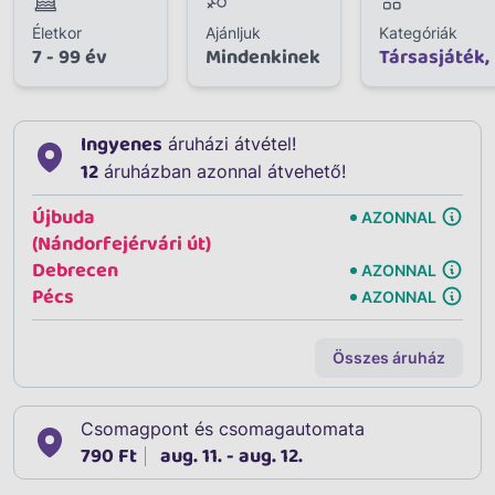
Életkor
Ajánljuk
Kategóriák
7 - 99 év
Mindenkinek
Társasjáték,
Ingyenes
áruházi átvétel!
12
áruházban azonnal átvehető!
Újbuda
AZONNAL
(Nándorfejérvári út)
Debrecen
AZONNAL
Pécs
AZONNAL
Összes áruház
Csomagpont és csomagautomata
790 Ft
aug. 11. - aug. 12.