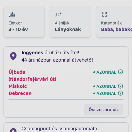
Életkor
Ajánljuk
Kategóriák
3 - 10 év
Lányoknak
Baba, babak
Ingyenes
áruházi átvétel!
41
áruházban azonnal átvehető!
Újbuda
AZONNAL
(Nándorfejérvári út)
Miskolc
AZONNAL
Debrecen
AZONNAL
Összes áruház
Csomagpont és csomagautomata