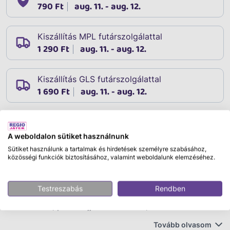
790 Ft
aug. 11. - aug. 12.
Kiszállítás MPL futárszolgálattal
1 290 Ft
aug. 11. - aug. 12.
Kiszállítás GLS futárszolgálattal
1 690 Ft
aug. 11. - aug. 12.
A weboldalon sütiket használnunk
Leírás
Cikkszám:
10638
Sütiket használunk a tartalmak és hirdetések személyre szabásához,
közösségi funkciók biztosításához, valamint weboldalunk elemzéséhez.
Baba, Lola, 36cm, fésülhető
Ismerkedj meg Lolával, a 36 cm-es fésülhető babával,
Testreszabás
Rendben
aki minden kislány számára a legjobb játszótárs lehet!
Lola hosszú, puha hajjal rendelkezik, amit kedvedre
fésülhetsz és különféle frizurákat alkothatsz neki.
Tovább olvasom