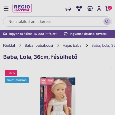
0
Ingyen szállítás 16 000 Ft felett
Ingyenes áruházi átvétel
Főoldal
Baba, babakocsi
Hajas baba
Baba, Lola, 3
Baba, Lola, 36cm, fésülhető
-20%
Saját márkás
Vissza