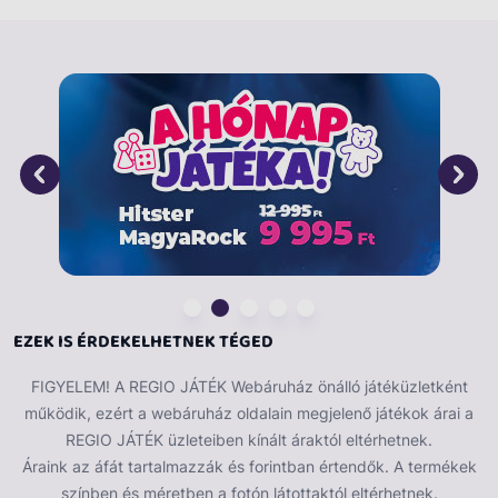
Kiváló minőségű anyagból készült, így tartós és
biztonságos, hogy a kicsik örömmel
gondoskodhassanak róla. Ez a fésülhető baba fejleszti
a gyerekek kreativitását és finommotoros készségeit,
miközben önálló gondoskodási élményt nyújt.
Tökéletes ajándék minden kis hercegnő számára, aki
szereti a babákat és a hajformázást!
EZEK IS ÉRDEKELHETNEK TÉGED
FIGYELEM! A REGIO JÁTÉK Webáruház önálló játéküzletként
működik, ezért a webáruház oldalain megjelenő játékok árai a
REGIO JÁTÉK üzleteiben kínált áraktól eltérhetnek.
Áraink az áfát tartalmazzák és forintban értendők. A termékek
színben és méretben a fotón látottaktól eltérhetnek.