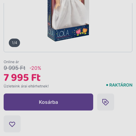
1/4
Online ár
9 995 Ft
-20%
7 995 Ft
RAKTÁRON
Üzleteink árai eltérhetnek!
Kosárba