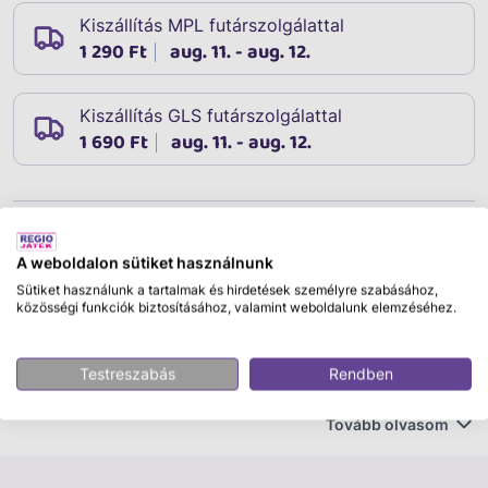
Kiszállítás MPL futárszolgálattal
1 290 Ft
aug. 11. - aug. 12.
Kiszállítás GLS futárszolgálattal
1 690 Ft
aug. 11. - aug. 12.
Leírás
Cikkszám:
10387
A weboldalon sütiket használnunk
Fa gyurma 100 g
Sütiket használunk a tartalmak és hirdetések személyre szabásához,
közösségi funkciók biztosításához, valamint weboldalunk elemzéséhez.
Használat:
Amikor nedves könnyen formázható a gyurma, mielőtt
Testreszabás
Rendben
megszárad fa hatású mélyedéseket véshetsz bele. Az
Tovább olvasom
anyaga finomszemcsés faforgácsot tartalmaz.
Környezetbarát termék. Száradás után
festhető,díszithető.