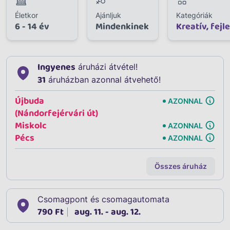
Életkor
Ajánljuk
Kategóriák
6 - 14 év
Mindenkinek
Kreatív, fejl
Ingyenes
áruházi átvétel!
31
áruházban azonnal átvehető!
Újbuda
AZONNAL
(Nándorfejérvári út)
Miskolc
AZONNAL
Pécs
AZONNAL
Összes áruház
Csomagpont és csomagautomata
790 Ft
aug. 11. - aug. 12.