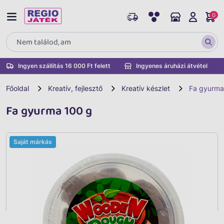
0
Ingyen szállítás 16 000 Ft felett
Ingyenes áruházi átvétel
Főoldal
Kreatív, fejlesztő
Kreatív készlet
Fa gyurma
Fa gyurma 100 g
Saját márkás
Vissza