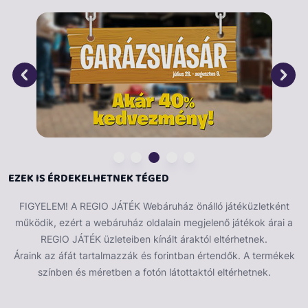
A Fa gyurma 100 g-os készlet egy kreatív és
szórakoztató játék, amely a gyerekek képzelőerejét és
kézügyességét fejleszti. A gyurma könnyen
formálható, így a gyerekek szabadon alkothatnak,
miközben finommotorikus képességeiket is fejlesztik.
EZEK IS ÉRDEKELHETNEK TÉGED
FIGYELEM! A REGIO JÁTÉK Webáruház önálló játéküzletként
működik, ezért a webáruház oldalain megjelenő játékok árai a
REGIO JÁTÉK üzleteiben kínált áraktól eltérhetnek.
Áraink az áfát tartalmazzák és forintban értendők. A termékek
színben és méretben a fotón látottaktól eltérhetnek.