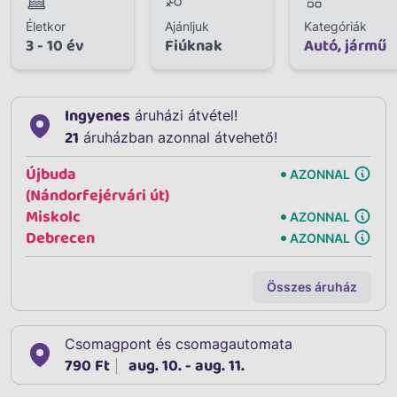
Életkor
Ajánljuk
Kategóriák
3 - 10 év
Fiúknak
Autó, jármű
Ingyenes
áruházi átvétel!
21
áruházban azonnal átvehető!
Újbuda
AZONNAL
(Nándorfejérvári út)
Miskolc
AZONNAL
Debrecen
AZONNAL
Összes áruház
Csomagpont és csomagautomata
790 Ft
aug. 10. - aug. 11.