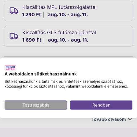
Kiszállítás MPL futárszolgálattal
1 290 Ft
aug. 10. - aug. 11.
Kiszállítás GLS futárszolgálattal
1 690 Ft
aug. 10. - aug. 11.
Leírás
Cikkszám:
10337
A weboldalon sütiket használnunk
Lendkerekes tréler 2 db fém autóval
Sütiket használunk a tartalmak és hirdetések személyre szabásához,
közösségi funkciók biztosításához, valamint weboldalunk elemzéséhez.
A Lendkerekes teherautó utánfutóval db fém autóval
egy izgalmas és szórakoztató játékkészlet, amely a
Testreszabás
Rendben
gyerekek képzeletét és kreativitását hivatott
serkenteni. Ez a lendkerekes teherautó utánfutóval
Tovább olvasom
remek lehetőséget kínál a gyerekek számára, hogy
felfedezzék a járművek világát, miközben szórakoztató