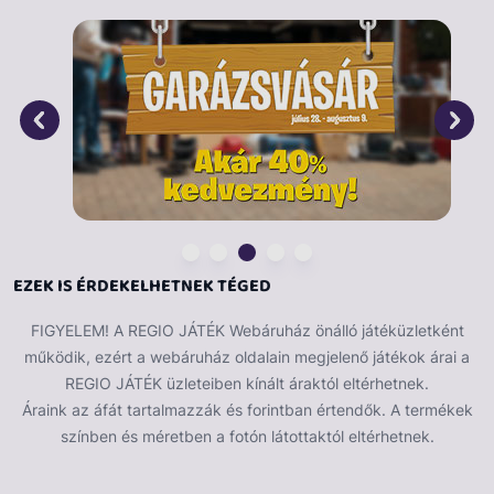
kalandokat élnek át.
Jellemzők:
Lendkerekes működés:
Az autó lendkerekes
mechanizmusa biztosítja, hogy a jármű könnyen
mozgatható legyen, így a gyerekek maguk
irányíthatják a játékot.
Fém autó:
A szett tartalmaz egy fém autót, amely
tartós és strapabíró, így hosszú távon is élvezhető
a játék.
Utánfutó:
Az utánfutó lehetőséget ad a
EZEK IS ÉRDEKELHETNEK TÉGED
gyerekeknek, hogy különböző tárgyakat
szállítsanak, ezáltal még izgalmasabbá téve a
FIGYELEM! A REGIO JÁTÉK Webáruház önálló játéküzletként
játékélményt.
működik, ezért a webáruház oldalain megjelenő játékok árai a
Kreatív játék:
A jármű és az utánfutó kombinálása
REGIO JÁTÉK üzleteiben kínált áraktól eltérhetnek.
segíti a gyerekek kreativitását, miközben felfedezik
Áraink az áfát tartalmazzák és forintban értendők. A termékek
a szállítás és a közlekedés világát.
színben és méretben a fotón látottaktól eltérhetnek.
Kiváló minőség:
A játékszett prémium anyagokból
készült, ami biztosítja a tartósságot és a