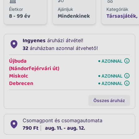
Életkor
Ajánljuk
Kategóriák
8 - 99 év
Mindenkinek
Társasjáték,
Ingyenes
áruházi átvétel!
32
áruházban azonnal átvehető!
Újbuda
AZONNAL
(Nándorfejérvári út)
Miskolc
AZONNAL
Debrecen
AZONNAL
Összes áruház
Csomagpont és csomagautomata
790 Ft
aug. 11. - aug. 12.