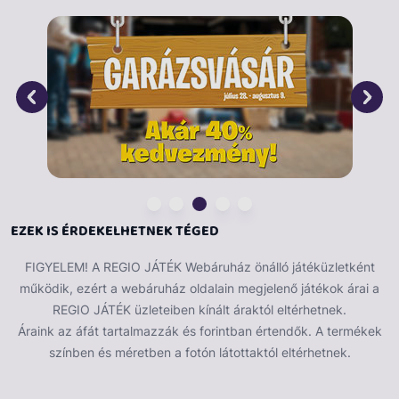
kínál, mint a klasszikus változat. Ideális ajándék minden
korosztálynak, aki szereti a kihívásokat és a stílusos
megjelenést. Vidd haza ezt a különleges Rubik-kockát,
és élvezd a játékot egyedi módon!
EZEK IS ÉRDEKELHETNEK TÉGED
FIGYELEM! A REGIO JÁTÉK Webáruház önálló játéküzletként
működik, ezért a webáruház oldalain megjelenő játékok árai a
REGIO JÁTÉK üzleteiben kínált áraktól eltérhetnek.
Áraink az áfát tartalmazzák és forintban értendők. A termékek
színben és méretben a fotón látottaktól eltérhetnek.