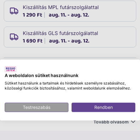
Kiszállítás MPL futárszolgálattal
1 290 Ft
aug. 11. - aug. 12.
Kiszállítás GLS futárszolgálattal
1 690 Ft
aug. 11. - aug. 12.
Leírás
Cikkszám:
10210
A weboldalon sütiket használnunk
Rubik - Wednesday kocka
Sütiket használunk a tartalmak és hirdetések személyre szabásához,
közösségi funkciók biztosításához, valamint weboldalunk elemzéséhez.
Fedezd fel a klasszikus logikai játék különleges
kiadását a Rubik - Wednesday kockával! Ez az egyedi
Testreszabás
Rendben
Rubik-kocka a híres puzzle és a Wednesday világának
ötvözete, tökéletes választás minden rajongónak és
Tovább olvasom
logikai kihívás kedvelőnek. A kocka különleges dizájnja
nemcsak látványos, de ugyanolyan izgalmas agytornát