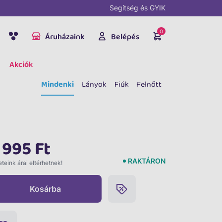
Segítség és GYIK
0
Áruházaink
Belépés
Akciók
Mindenki
Lányok
Fiúk
Felnőtt
 995 Ft
RAKTÁRON
teink árai eltérhetnek!
Kosárba