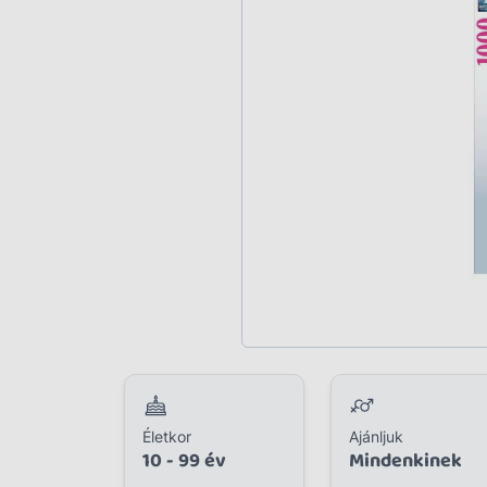
Plüss
Szabadtéri játék
Játékfigura
Diavetítő, diafilm
Strandjáték, medence
Puzzle, kirakó
Elektronikus játék
Életkor
Ajánljuk
10 - 99 év
Mindenkinek