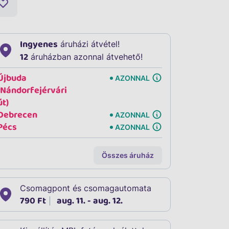
Ingyenes
áruházi átvétel!
12
áruházban azonnal átvehető!
Újbuda
AZONNAL
(Nándorfejérvári
út)
Debrecen
AZONNAL
Pécs
AZONNAL
Összes áruház
Csomagpont és csomagautomata
790 Ft
aug. 11. - aug. 12.