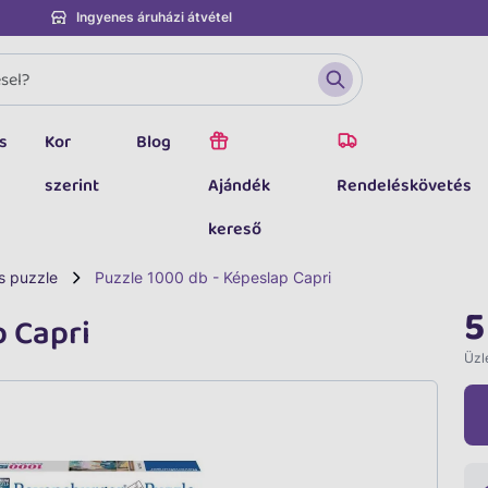
Ingyenes áruházi átvétel
s
Kor
Blog
szerint
Ajándék
Rendeléskövetés
kereső
s puzzle
Puzzle 1000 db - Képeslap Capri
5
p Capri
Üzle