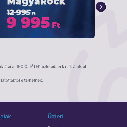
 árai a REGIO JÁTÉK üzleteiben kínált áraktól
látottaktól eltérhetnek.
alak
Üzleti