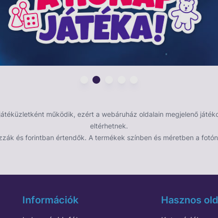
éküzletként működik, ezért a webáruház oldalain megjelenő játékok
eltérhetnek.
zzák és forintban értendők. A termékek színben és méretben a fotón 
Információk
Hasznos old