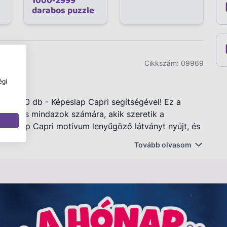
1000-2999
darabos puzzle
Cikkszám:
09969
égi
le 1000 db - Képeslap Capri segítségével! Ez a
lasztás mindazok számára, akik szeretik a
Képeslap Capri motívum lenyűgöző látványt nyújt, és
Tovább olvasom