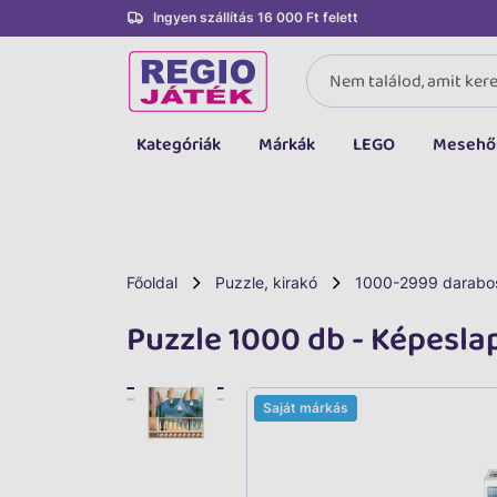
Ingyen szállítás 16 000 Ft felett
Kategóriák
Márkák
LEGO
Mesehő
Összes kategória
Társasjáték, kártya
LEGO
Főoldal
Puzzle, kirakó
1000-2999 darabo
Kreatív, fejlesztő
Puzzle 1000 db - Képesla
Autó, jármű
Baba, babakocsi
Saját márkás
Bébijáték, kellék
Sportszer, labda