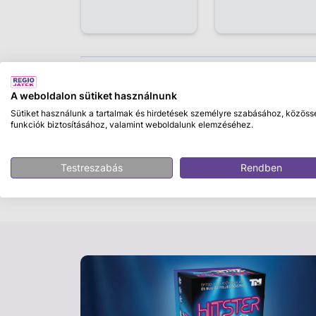
Leírás
A weboldalon sütiket használnunk
Puzzle 1000 db - Képeslap Capri
Sütiket használunk a tartalmak és hirdetések személyre szabásához, közöss
funkciók biztosításához, valamint weboldalunk elemzéséhez.
Fedezd fel Capri szigetének varázsát a Puzz
gyönyörű, 1000 darabos puzzle tökéletes vá
Testreszabás
Rendben
kihívásokat és a részletgazdag képeket. A 
garantáltan órákra leköti a figyelmet.