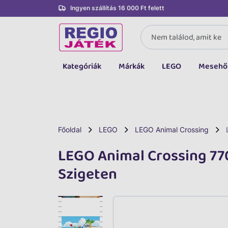
Ingyen szállítás 16 000 Ft felett
Kategóriák
Márkák
LEGO
Mesehő
Összes kategória
Társasjáték, kártya
LEGO
Főoldal
LEGO
LEGO Animal Crossing
Kreatív, fejlesztő
LEGO Animal Crossing 77
Autó, jármű
Szigeten
Baba, babakocsi
Bébijáték, kellék
Sportszer, labda