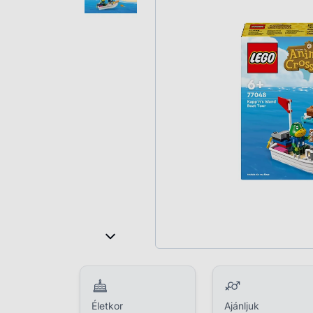
Plüss
Szabadtéri játék
Játékfigura
Diavetítő, diafilm
Strandjáték, medence
Puzzle, kirakó
Elektronikus játék
Életkor
Ajánljuk