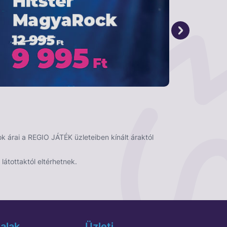
 árai a REGIO JÁTÉK üzleteiben kínált áraktól
látottaktól eltérhetnek.
alak
Üzleti