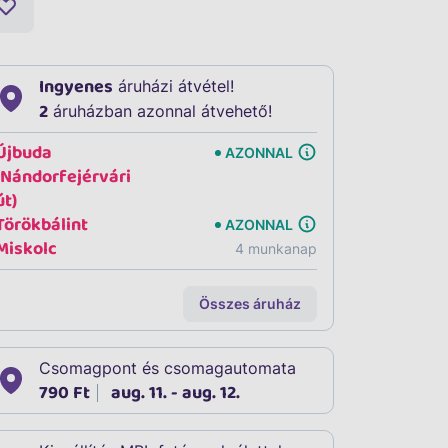
Ingyenes
áruházi átvétel!
2
áruházban azonnal átvehető!
Újbuda
AZONNAL
(Nándorfejérvári
út)
Törökbálint
AZONNAL
Miskolc
4 munkanap
Összes áruház
Csomagpont és csomagautomata
790 Ft
aug. 11. - aug. 12.