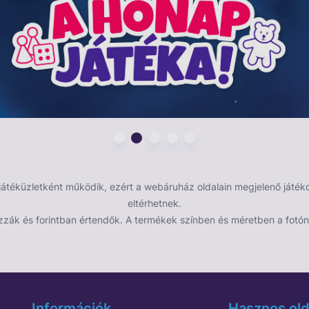
z élet a szigeten. A vidám funkciók közt található
hogy Kapp‘n hajója mozogjon a vízen. A sziget
ekek átrendezhetik a játékteret. Sőt, a gyerekek
 átépítik és a rengeteg kiegészítővel feldíszítik az
szletek a videójáték vidám kreativitását egyenes a
 szeretik megmutatni a művészi tehetségüket.
 elrendezésben 9 cm magas, 28 cm széles és 17 cm
éküzletként működik, ezért a webáruház oldalain megjelenő játékok
eltérhetnek.
zzák és forintban értendők. A termékek színben és méretben a fotón 
Információk
Hasznos old