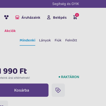
Segítség és GYIK
0
Áruházaink
Belépés
Akciók
Mindenki
Lányok
Fiúk
Felnőtt
1 990 Ft
RAKTÁRON
teink árai eltérhetnek!
Kosárba