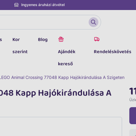
Ingyenes áruházi átvétel
s
Kor
Blog
szerint
Ajándék
Rendeléskövetés
kereső
LEGO Animal Crossing 77048 Kapp Hajókirándulása A Szigeten
1
048 Kapp Hajókirándulása A
Üzle