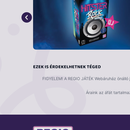
videójátékból – eljátszhatják, hogy milyen a
egy olyan szerkezet, amely lehetővé teszi, 
különböző részei is mozgathatók, így a gyer
még inkább kifejezhetik a kreativitásukat, ha
alaplapot. A LEGO® Animal Crossing játékké
kezébe adják azoknak a gyermekeknek, akik
Méretek – A 233 elemből álló szett normál
mély.
EZEK IS ÉRDEKELHETNEK TÉGED
FIGYELEM! A REGIO JÁTÉK Webáruház önálló ját
Áraink az áfát tartalma