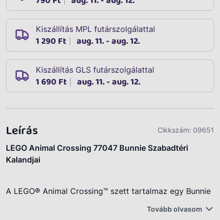
790 Ft
aug. 11. - aug. 12.
Kiszállítás MPL futárszolgálattal
1 290 Ft
aug. 11. - aug. 12.
Kiszállítás GLS futárszolgálattal
1 690 Ft
aug. 11. - aug. 12.
Leírás
Cikkszám:
09651
LEGO Animal Crossing 77047 Bunnie Szabadtéri
Kalandjai
A LEGO® Animal Crossing™ szett tartalmaz egy Bunnie
minifigurát, egy játék sátrat, rengeteg funkciót és egy
Tovább olvasom
részletgazdag jelenetet, amelyet a gyerekek úgy