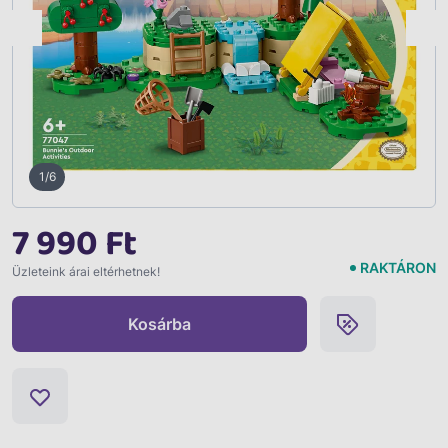
Vissza
2/6
7 990 Ft
RAKTÁRON
Üzleteink árai eltérhetnek!
Kosárba