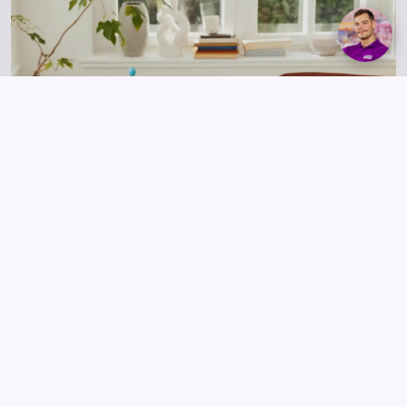
7 990 Ft
Kosárba
Bővítsd a kockákból épült közösséget!
A moduláris alaplapoknak köszönhetően a gyerekek más
(külön kapható) LEGO® Animal Crossing™ készletekkel is
kombinálhatják ezt az ajándékot!