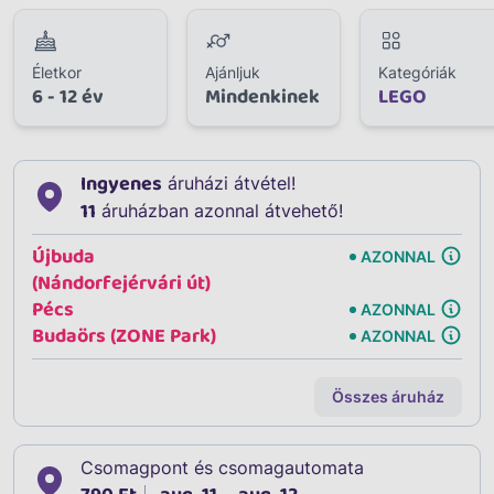
Életkor
Ajánljuk
Kategóriák
6 - 12 év
Mindenkinek
LEGO
Ingyenes
áruházi átvétel!
11
áruházban azonnal átvehető!
Újbuda
AZONNAL
(Nándorfejérvári út)
Pécs
AZONNAL
Budaörs (ZONE Park)
AZONNAL
Összes áruház
Csomagpont és csomagautomata