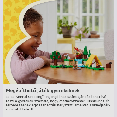
amely lehetővé teszi, hogy Bunnie átszökelljen a folyó
felett egy rúdugró rúddal. A sátor ajtaja kinyitható, így
könnyedén be lehet helyezni Bunnie-t éjszakára. Sőt, a
gyerekek még inkább kifejezhetik a kreativitásukat, ha
átépítik és a rengeteg kiegészítővel feldíszítik az
alaplapot.
A LEGO® Animal Crossing játékkészletek a videójáték
vidám kreativitását egyenes a kezébe adják azoknak a
gyermekeknek, akik szeretik megmutatni a művészi
tehetségüket.
Színes kiállítási darab – A 164 elemből álló szett normál
elrendezésben 9 cm magas, 20 cm széles és 17 cm
mély.
Megépíthető játék gyerekeknek
Ez az Animal Crossing™ rajongóknak szánt ajándék lehetővé
teszi a gyerekek számára, hogy csatlakozzanak Bunnie-hoz és
felfedezzenek egy szabadtéri helyszínt, amelyet a videójáték-
sorozat ihletett!