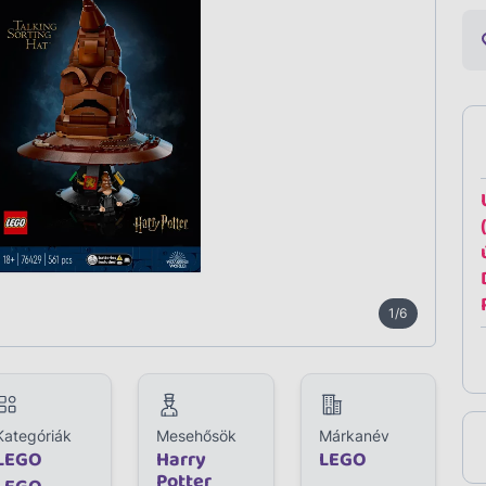
2/6
Kategóriák
Mesehősök
Márkanév
LEGO
Harry
LEGO
Potter