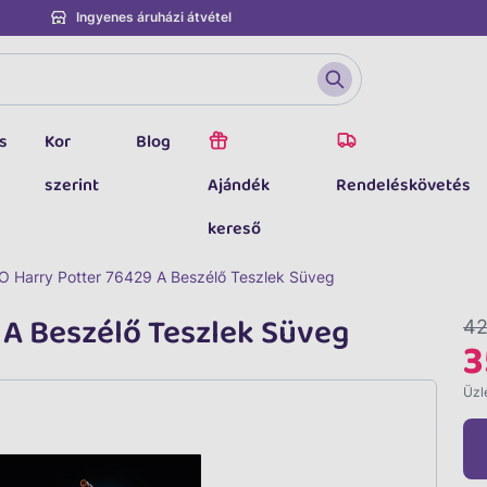
Ingyenes áruházi átvétel
s
Kor
Blog
szerint
Ajándék
Rendeléskövetés
kereső
O Harry Potter 76429 A Beszélő Teszlek Süveg
 A Beszélő Teszlek Süveg
42
3
Üzle