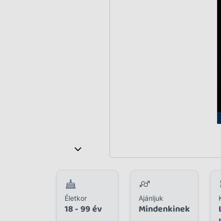
Plüss
Szabadtéri játék
Játékfigura
Diavetítő, diafilm
Strandjáték, medence
Puzzle, kirakó
Elektronikus játék
Életkor
Ajánljuk
18 - 99 év
Mindenkinek