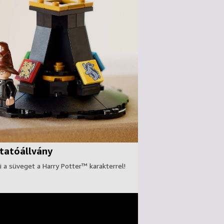
atóállvány
ki a süveget a Harry Potter™ karakterrel!