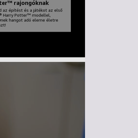
ter™ rajongóknak
d az építést és a játékot az első
 Harry Potter™ modellel,
nek hangot adó eleme életre
azt!