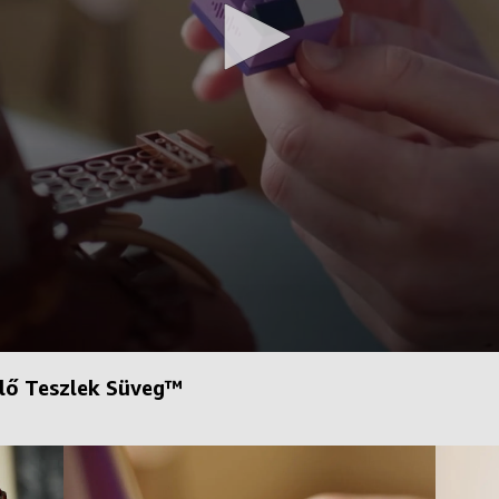
lő Teszlek Süveg™