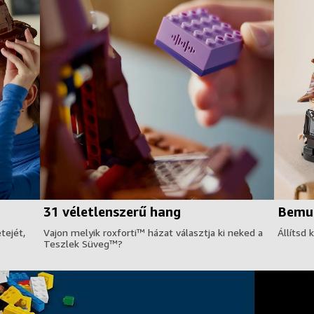
31 véletlenszerű hang
Bemut
tejét,
Vajon melyik roxforti™ házat választja ki neked a
Állítsd 
Teszlek Süveg™?