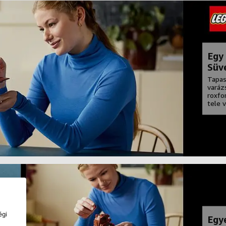
Egy
Süve
Tapas
varáz
roxfo
tele 
égi
Egy