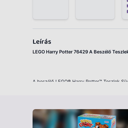
Leírás
LEGO Harry Potter 76429 A Beszélő Teszle
A beszélő LEGO® Harry Potter™ Teszlek Süve
anyának, apának vagy egy barátodnak, aki r
Ha rajongsz Harry Potterért™ és varázslatos
amellyel megtapasztalhatod a Beszélő kala
készletét, amelynek hangeleme életre kelti
(76429) készlet tökéletes ajándék gyermeke
varázslóvilágért. Ez a LEGO® készlet tarta