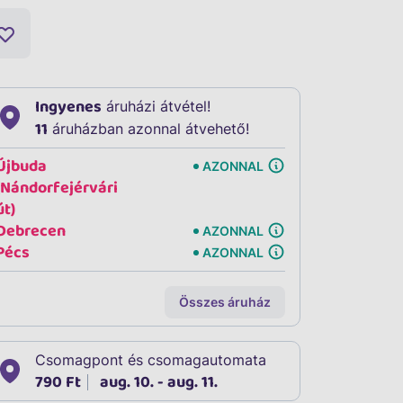
Ingyenes
áruházi átvétel!
11
áruházban azonnal átvehető!
Újbuda
AZONNAL
(Nándorfejérvári
út)
Debrecen
AZONNAL
Pécs
AZONNAL
Összes áruház
Csomagpont és csomagautomata
790 Ft
aug. 10. - aug. 11.