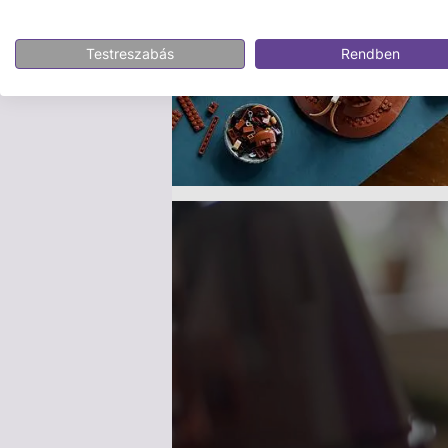
Testreszabás
Rendben