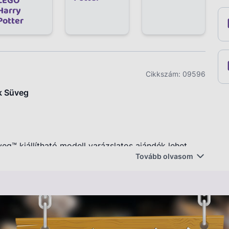
LEGO
Harry
Potter
Cikkszám:
09596
k Süveg
g™ kiállítható modell varázslatos ajándék lehet
Tovább olvasom
ajong a varázslóvilágért.
 világáért, le fogsz nyűgözni ez a LEGO® készlet,
p™ (76429) varázsát, az első LEGO® Harry Potter™
 a modellt. A LEGO® Harry Potter™ A beszélő kalap™
knek és felnőtteknek, akik rajonganak a varázslatos
lmaz egy beszélő kalap™ modellt, amely képes