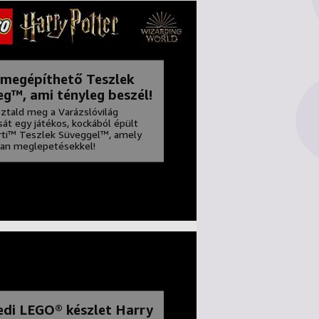
 megépíthető Teszlek
g™, ami tényleg beszél!
ztald meg a Varázslóvilág
sát egy játékos, kockából épült
rti™ Teszlek Süveggel™, amely
van meglepetésekkel!
edi LEGO® készlet Harry