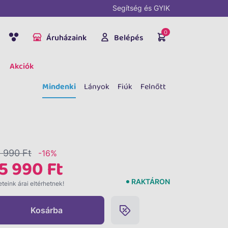
Segítség és GYIK
0
Áruházaink
Belépés
Akciók
Mindenki
Lányok
Fiúk
Felnőtt
 990 Ft
-16%
5 990 Ft
RAKTÁRON
teink árai eltérhetnek!
Kosárba