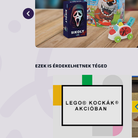
beszélni és énekelni (csak angolul). Megdönt
aktiválja a hanghatást, és megtudja, melyik 
meghallgathatja a Talking Hat dalát is.
A kalapot az állványra helyezheti, amelyet 
címere díszít. Ez az egyedi LEGO készlet tar
kalapot viseli, hogy teljessé tegye ezt a külö
Építsd meg, állítsd ki, és játssz vele! – A
24 cm magas és 19 cm az átmérője.
EZEK IS ÉRDEKELHETNEK TÉGED