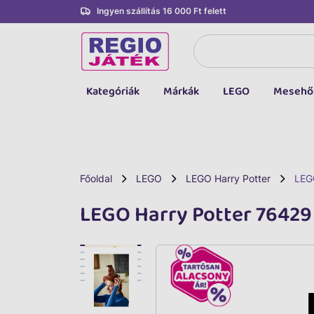
Ingyen szállítás 16 000 Ft felett
Kategóriák
Márkák
LEGO
Mesehő
Összes kategória
Társasjáték, kártya
LEGO
Főoldal
LEGO
LEGO Harry Potter
LEG
Kreatív, fejlesztő
LEGO Harry Potter 76429
Autó, jármű
Baba, babakocsi
Bébijáték, kellék
Sportszer, labda