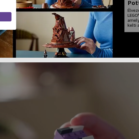
Pot
Élvez
LEGO®
amely
kelti 