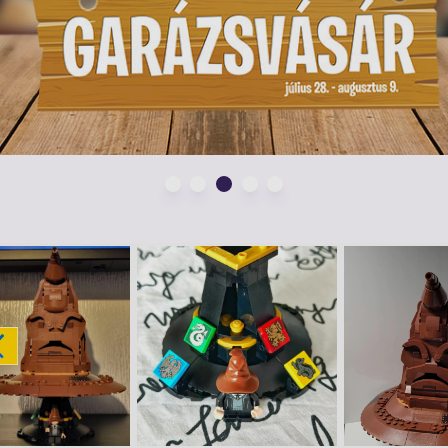
heti a kalap tetejét, vagy a fejére teheti, hogy
roxforti házhoz tartozik. Időről időre
Griffendél™, Mardekár™, Hufflepuff™ és Hollókarom™
talmaz egy Harry Potter minifigurát is, aki a beszélő
nleges kiállítási elemet.
 LEGO® Harry Potter™ A beszélő Teszlek Süveg™ modell