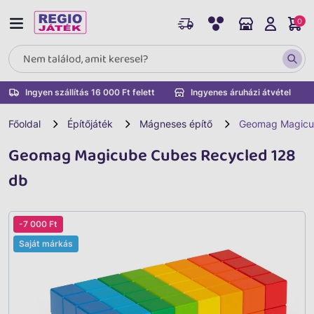
0
Ingyen szállítás 16 000 Ft felett
Ingyenes áruházi átvétel
Főoldal
Építőjáték
Mágneses építő
Geomag Magicu
Geomag Magicube Cubes Recycled 128
db
-7 000 Ft
Saját márkás