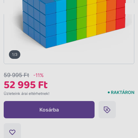
Vissza
1/3
59 995 Ft
-11%
52 995 Ft
RAKTÁRON
Üzleteink árai eltérhetnek!
Kosárba