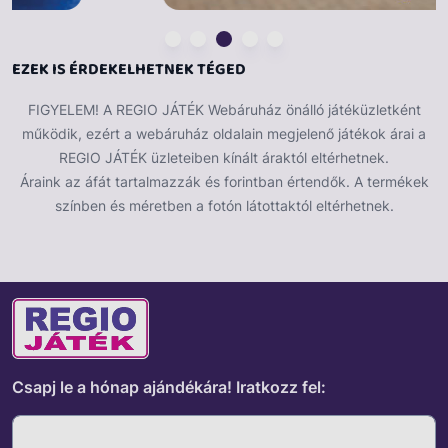
finommotorikus készségeiket és térbeli
tájékozódásukat. A készlet színes és vonzó designja
garantálja, hogy a gyerekek órákon át lelkesen
EZEK IS ÉRDEKELHETNEK TÉGED
építkezzenek és alkossanak. Válassz egy játékot, amely
ötvözi a fenntarthatóságot a tanulási élménnyel –
FIGYELEM! A REGIO JÁTÉK Webáruház önálló játéküzletként
válassz Geomag Magicube Cubes Recycled
működik, ezért a webáruház oldalain megjelenő játékok árai a
építőkészletet a kreatív fejlődésért!
REGIO JÁTÉK üzleteiben kínált áraktól eltérhetnek.
Áraink az áfát tartalmazzák és forintban értendők. A termékek
színben és méretben a fotón látottaktól eltérhetnek.
Csapj le a hónap ajándékára!
Iratkozz fel: