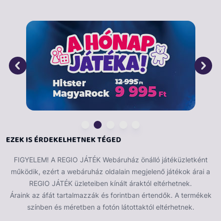
EZEK IS ÉRDEKELHETNEK TÉGED
FIGYELEM! A REGIO JÁTÉK Webáruház önálló játéküzletként
működik, ezért a webáruház oldalain megjelenő játékok árai a
REGIO JÁTÉK üzleteiben kínált áraktól eltérhetnek.
Áraink az áfát tartalmazzák és forintban értendők. A termékek
színben és méretben a fotón látottaktól eltérhetnek.