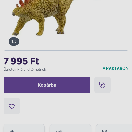
1/2
7 995 Ft
RAKTÁRON
Üzleteink árai eltérhetnek!
Kosárba