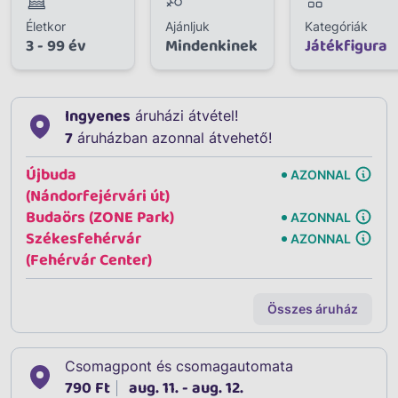
Életkor
Ajánljuk
Kategóriák
3 - 99 év
Mindenkinek
Játékfigura
Ingyenes
áruházi átvétel!
7
áruházban azonnal átvehető!
Újbuda
AZONNAL
(Nándorfejérvári út)
Budaörs (ZONE Park)
AZONNAL
Székesfehérvár
AZONNAL
(Fehérvár Center)
Összes áruház
Csomagpont és csomagautomata
790 Ft
aug. 11. - aug. 12.