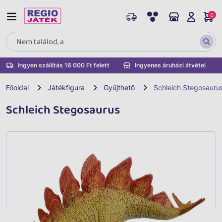
0
Ingyen szállítás 16 000 Ft felett
Ingyenes áruházi átvétel
Főoldal
Játékfigura
Gyűjthető
Schleich Stegosauru
Schleich Stegosaurus
Vissza