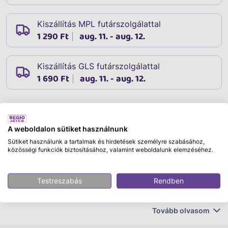
Kiszállítás MPL futárszolgálattal
1 290 Ft
aug. 11. - aug. 12.
Kiszállítás GLS futárszolgálattal
1 690 Ft
aug. 11. - aug. 12.
Leírás
Cikkszám:
08908
A weboldalon sütiket használnunk
Sütiket használunk a tartalmak és hirdetések személyre szabásához,
Schleich Stegosaurus
közösségi funkciók biztosításához, valamint weboldalunk elemzéséhez.
Merülj el a dinoszauruszok világában a Schleich
Stegosaurus figurával! Ez a részletgazdag és élethű
Testreszabás
Rendben
figura tökéletes választás minden dinoszaurusz-
rajongó számára, aki szereti a történelmi lényeket és a
Tovább olvasom
minőségi játékokat.