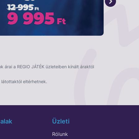
 árai a REGIO JÁTÉK üzleteiben kínált áraktól
látottaktól eltérhetnek.
alak
Üzleti
Rólunk