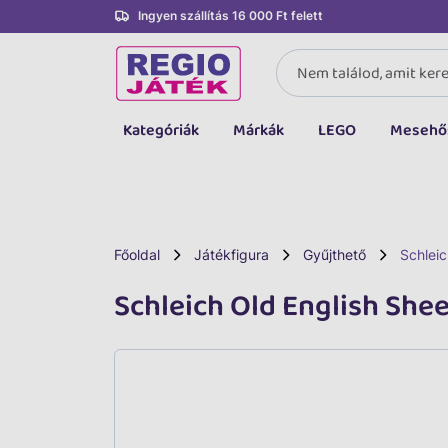
Ingyen szállítás 16 000 Ft felett
Kategóriák
Márkák
LEGO
Mesehő
Összes kategória
Társasjáték, kártya
LEGO
Főoldal
Játékfigura
Gyűjthető
Schlei
Kreatív, fejlesztő
Schleich Old English Sh
Autó, jármű
Baba, babakocsi
Bébijáték, kellék
Sportszer, labda