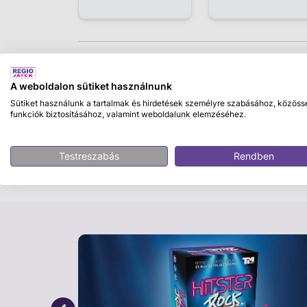
Leírás
A weboldalon sütiket használnunk
Schleich Old English Sheepdog
Sütiket használunk a tartalmak és hirdetések személyre szabásához, közöss
funkciók biztosításához, valamint weboldalunk elemzéséhez.
A Schleich 13968 Óangol Juhászkutya figura
kidolgozott játék, amely az angol juhászkut
juhászkutyák valójában terelőkutyák, és h
Testreszabás
Rendben
használják őket Angliában. Milyen jó, hogy 
A figura mérete: 7,7x2,5x5,7 cm.
Ajánlott 3 éves kortól.