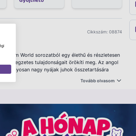
Gyűjthető
Cikkszám:
08874
égi
 a Farm World sorozatból egy élethű és részletesen
yák jellegzetes tulajdonságait örökíti meg. Az angol
agyományosan nagy nyájak juhok összetartására
ilyen megbízható barát lehet a gyermek mellett!
Tovább olvasom