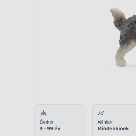
Plüss
Szabadtéri játék
Játékfigura
Diavetítő, diafilm
Strandjáték, medence
Puzzle, kirakó
Elektronikus játék
Életkor
Ajánljuk
3 - 99 év
Mindenkinek