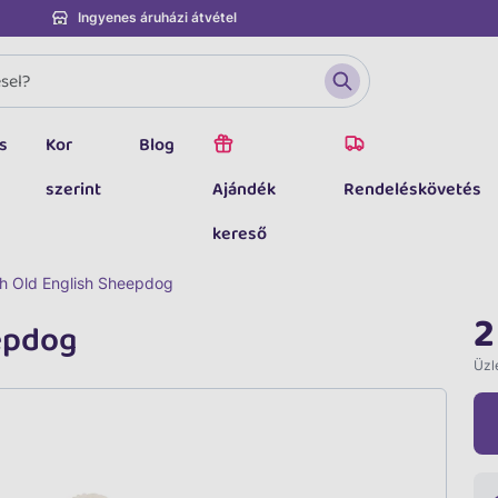
Ingyenes áruházi átvétel
s
Kor
Blog
szerint
Ajándék
Rendeléskövetés
kereső
ch Old English Sheepdog
2
eepdog
Üzle