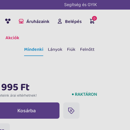
Segítség és GYIK
0
Áruházaink
Belépés
Akciók
Mindenki
Lányok
Fiúk
Felnőtt
 995 Ft
RAKTÁRON
teink árai eltérhetnek!
Kosárba