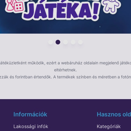
éküzletként működik, ezért a webáruház oldalain megjelenő játékok
eltérhetnek.
zzák és forintban értendők. A termékek színben és méretben a fotón 
Információk
Hasznos old
Lakossági infók
Kategóriák