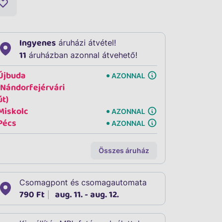
Ingyenes
áruházi átvétel!
11
áruházban azonnal átvehető!
Újbuda
AZONNAL
(Nándorfejérvári
út)
Miskolc
AZONNAL
Pécs
AZONNAL
Összes áruház
Csomagpont és csomagautomata
790 Ft
aug. 11. - aug. 12.