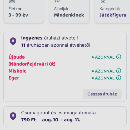
Életkor
Ajánljuk
Kategóriák
3 - 99 év
Mindenkinek
Játékfigura
Ingyenes
áruházi átvétel!
11
áruházban azonnal átvehető!
Újbuda
AZONNAL
(Nándorfejérvári út)
Miskolc
AZONNAL
Eger
AZONNAL
Összes áruház
Csomagpont és csomagautomata
790 Ft
aug. 10. - aug. 11.