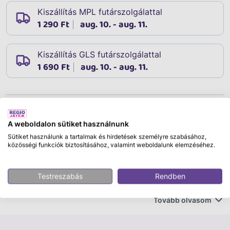
Kiszállítás MPL futárszolgálattal
1 290 Ft
aug. 10. - aug. 11.
Kiszállítás GLS futárszolgálattal
1 690 Ft
aug. 10. - aug. 11.
Leírás
Cikkszám:
08863
A weboldalon sütiket használnunk
Schleich Fríz csikó
Sütiket használunk a tartalmak és hirdetések személyre szabásához,
közösségi funkciók biztosításához, valamint weboldalunk elemzéséhez.
Fedezd fel a Schleich játékgyártó lenyűgöző világát,
ahol a változatos tematikus készletek és élethű figurák
Testreszabás
Rendben
segítségével a gyerekek fantáziáját és kreativitását
ösztönözheted. A Schleich játékok nemcsak
Tovább olvasom
szórakoztatóak, hanem a gyerekek fejlődését is
elősegítik, izgalmas és nevelési szempontból értékes