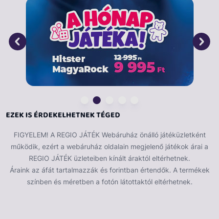
gyerekek szabadon alakíthatják a játék menetét, és
saját történeteket hozhatnak létre. A Bluey Unipony
játékszett nem csak a képzeletet és a kreativitást
ösztönzi, hanem a finommotorikus készségeket is
fejleszti, miközben a gyerekek megtanulják a
gondoskodás és a felelősségvállalás fontosságát. Ne
hagyd ki ezt a lehetőséget, hogy a Bluey Unipony
játékszettel gazdagítsd gyermeked játékát és
képzelőerejét!
EZEK IS ÉRDEKELHETNEK TÉGED
FIGYELEM! A REGIO JÁTÉK Webáruház önálló játéküzletként
működik, ezért a webáruház oldalain megjelenő játékok árai a
REGIO JÁTÉK üzleteiben kínált áraktól eltérhetnek.
Áraink az áfát tartalmazzák és forintban értendők. A termékek
színben és méretben a fotón látottaktól eltérhetnek.