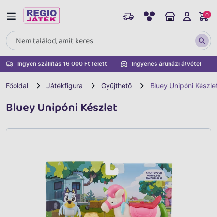
0
Ingyen szállítás 16 000 Ft felett
Ingyenes áruházi átvétel
Főoldal
Játékfigura
Gyűjthető
Bluey Unipóni Készle
Bluey Unipóni Készlet
Vissza