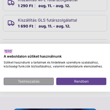
1 290 Ft
aug. 11. - aug. 12.
Kiszállítás GLS futárszolgálattal
1 690 Ft
aug. 11. - aug. 12.
Leírás
Cikkszám:
08814
A weboldalon sütiket használnunk
Bluey Unipóni Készlet
Sütiket használunk a tartalmak és hirdetések személyre szabásához,
közösségi funkciók biztosításához, valamint weboldalunk elemzéséhez.
Készülj fel a varázslatra a Bluey Unipony játékszettel,
és indulj egy csodálatos lovas kalandra! A készlet
tartalmaz egy gyönyörű egyszarvú pónit, Bluey-t, egy
Testreszabás
Rendben
szalmabálát és egy nyerget, amelyekkel teljes lesz az
Tovább olvasom
élmény. Segíts Bluey-nak felnyergelni a pónit, etesd
meg a szalmabálával, és már indulhat is a fantasztikus
utazás. A Bluey figura több ponton mozgatható, így a