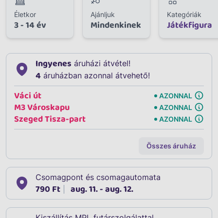
Életkor
Ajánljuk
Kategóriák
3 - 14 év
Mindenkinek
Játékfigura
Ingyenes
áruházi átvétel!
4
áruházban azonnal átvehető!
Váci út
AZONNAL
M3 Városkapu
AZONNAL
Szeged Tisza-part
AZONNAL
Összes áruház
Csomagpont és csomagautomata
790 Ft
aug. 11. - aug. 12.
Kiszállítás MPL futárszolgálattal