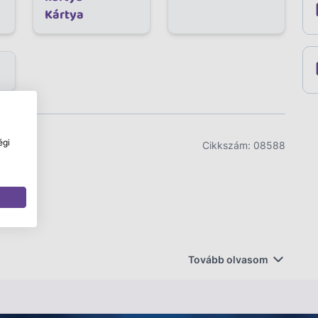
Kártya
égi
Cikkszám:
08588
Tovább olvasom
n lévő kártyáktól, vagy ebrudald ki a többieket a
ő!
színeket, számokat és szimbólumokat párosító UNO
eges szabályt és 6 szuperkemény akciókártyát is