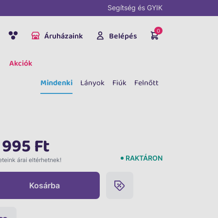
Segítség és GYIK
0
Áruházaink
Belépés
Akciók
Mindenki
Lányok
Fiúk
Felnőtt
 995 Ft
RAKTÁRON
teink árai eltérhetnek!
Kosárba