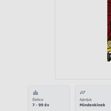
Plüss
Szabadtéri játék
Játékfigura
Diavetítő, diafilm
Strandjáték, medence
Puzzle, kirakó
Elektronikus játék
Életkor
Ajánljuk
7 - 99 év
Mindenkinek