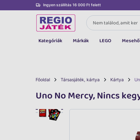
Ingyen szállítás 16 000 Ft felett
Kategóriák
Márkák
LEGO
Mesehő
Összes kategória
Társasjáték, kártya
LEGO
Főoldal
Társasjáték, kártya
Kártya
Un
Kreatív, fejlesztő
Uno No Mercy, Nincs keg
Autó, jármű
Baba, babakocsi
Bébijáték, kellék
Sportszer, labda