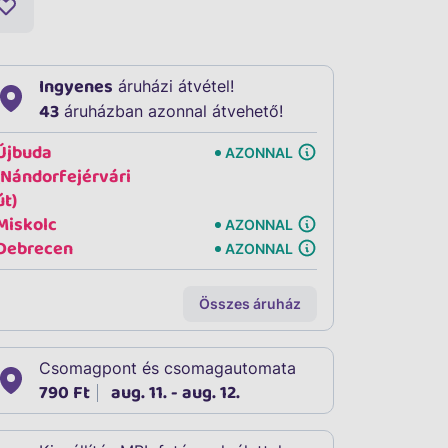
Ingyenes
áruházi átvétel!
43
áruházban azonnal átvehető!
Újbuda
AZONNAL
(Nándorfejérvári
út)
Miskolc
AZONNAL
Debrecen
AZONNAL
Összes áruház
Csomagpont és csomagautomata
790 Ft
aug. 11. - aug. 12.