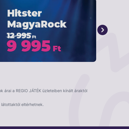
 árai a REGIO JÁTÉK üzleteiben kínált áraktól
látottaktól eltérhetnek.