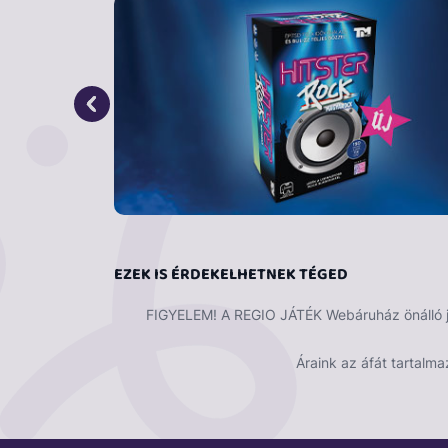
figyelembe kell venni. Két módon is győzh
megszabadulunk az összes kártyánktól, vag
mindig, ha már csak egy kártya van a keze
A csomag 168 kártyát tartalmaz.
EZEK IS ÉRDEKELHETNEK TÉGED
FIGYELEM! A REGIO JÁTÉK Webáruház önálló ját
Áraink az áfát tartalma