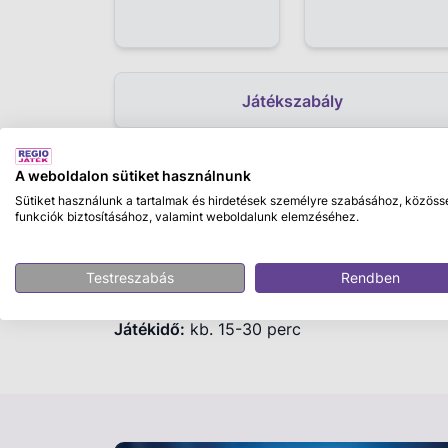
Játékszabály
A weboldalon sütiket használnunk
Leírás
Sütiket használunk a tartalmak és hirdetések személyre szabásához, közöss
funkciók biztosításához, valamint weboldalunk elemzéséhez.
Uno No Mercy, Nincs kegyelem
Testreszabás
Rendben
Játékosok száma:
2-6 játékos
Korosztály:
7 éves kortól ajánlott
Játékidő:
kb. 15-30 perc
Legyél Te az első, aki megszabadul a kezébe
játékból, és maradj Te az egyetlen résztvev
Ugyanaz az alapjáték, mint a klasszikus, 
esetén, csak az újabb izgalmakért 4 különl