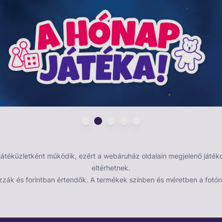
etünk: a hagyományos módon, azaz úgy, hogy
y úgy hogy megszabadulunk a többi játékostól. Mint
dben, az kell mondanod, hogy UNO!
éküzletként működik, ezért a webáruház oldalain megjelenő játékok
eltérhetnek.
zzák és forintban értendők. A termékek színben és méretben a fotón 