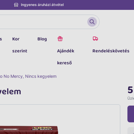
Ingyenes áruházi átvétel
s
Kor
Blog
szerint
Ajándék
Rendeléskövetés
kereső
o No Mercy, Nincs kegyelem
5
yelem
Üzle