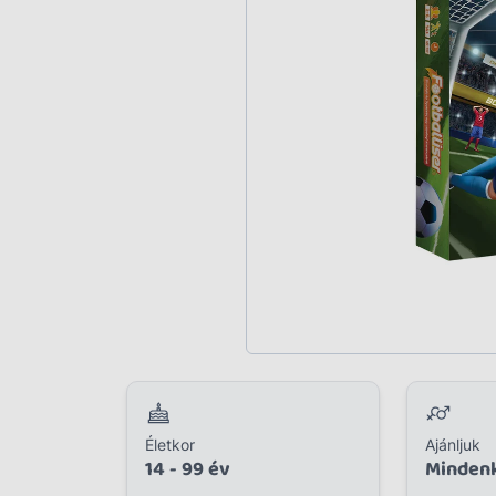
Plüss
Szabadtéri játék
Játékfigura
Diavetítő, diafilm
Strandjáték, medence
Puzzle, kirakó
Elektronikus játék
Életkor
Ajánljuk
14 - 99 év
Minden