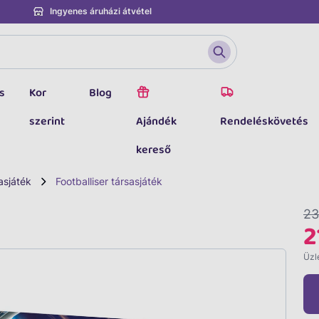
Ingyenes áruházi átvétel
s
Kor
Blog
szerint
Ajándék
Rendeléskövetés
kereső
asjáték
Footballiser társasjáték
23
2
Üzle