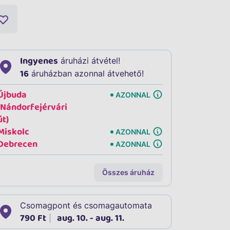
Ingyenes
áruházi átvétel!
16
áruházban azonnal átvehető!
Újbuda
AZONNAL
(Nándorfejérvári
út)
Miskolc
AZONNAL
Debrecen
AZONNAL
Összes áruház
Csomagpont és csomagautomata
790 Ft
aug. 10. - aug. 11.