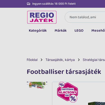
Ingyen szállítás 16 000 Ft felett
Kategóriák
Márkák
LEGO
Mesehő
Összes kategória
Társasjáték, kártya
LEGO
Főoldal
Társasjáték, kártya
Stratégiai társ
Kreatív, fejlesztő
Footballiser társasjáték
Autó, jármű
Baba, babakocsi
Bébijáték, kellék
Sportszer, labda