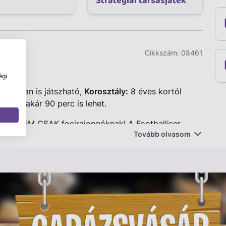
Stratégiai társasjáték
Cikkszám:
08461
égi
patokban is játszható,
Korosztály:
8 éves kortól
zabb akár 90 perc is lehet.
mény NEM CSAK focirajongóknak! A Footballiser
Tovább olvasom
giai érzék és a szerencse egyedi kombinációja adja a
 fel stadionod elsőként a 12 Nemzeti Zászló
l, majd nyerd meg az utolsó, bajnoki meccsed is!
atfejlesztések, következetesen használt Esemény- és
zuperképességek vezetnek el a célodig. Ügyesen
agy inkább a váratlan eseményeket kezeled
rhez! A Footballiser játékterének központi eleme a
ldalfalakhoz rögzíthető kapukkal, a színes támadó-