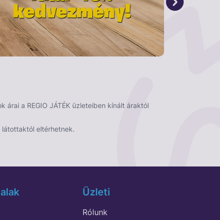
 árai a REGIO JÁTÉK üzleteiben kínált áraktól
látottaktól eltérhetnek.
alak
Üzleti
Rólunk