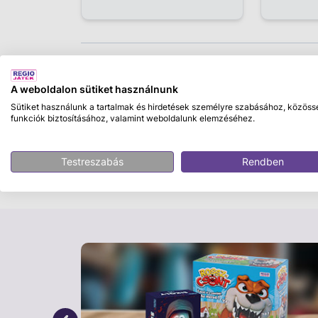
Leírás
A weboldalon sütiket használnunk
Footballiser Társasjáték
Sütiket használunk a tartalmak és hirdetések személyre szabásához, közöss
funkciók biztosításához, valamint weboldalunk elemzéséhez.
Játékosok száma:
2-6 játékos, de akár csa
ajánlott,
Játékidő:
rövidebb kb 45 perc, hoss
Testreszabás
Rendben
Teljesen újszerű, intenzív TÁRSASJÁTÉK-él
izgalmas világában a kézügyesség, a straté
teljesen újszerű társasjátékélményt. Építsd
megszerzésével és stratégiai fejlesztésekke
Kihívást jelentő meccsek, lépcsőzetes csap
Képességkártyák, valamint a megszerzett S
játszol a pályán? A tervezésben vagy jó? V
rugalmasan? Több módon is eljuthatsz a sike
szektorokra osztott futballpálya, mely az o