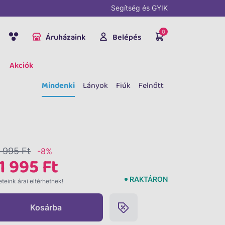
Segítség és GYIK
0
Áruházaink
Belépés
Akciók
Mindenki
Lányok
Fiúk
Felnőtt
 995 Ft
-8%
1 995 Ft
RAKTÁRON
teink árai eltérhetnek!
Kosárba