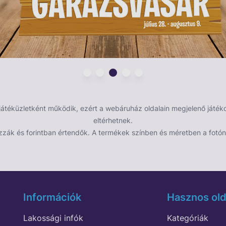
dézi. A Footballiser különleges focilabdája TRÜKKÖS,
 ugyanakkor jól irányítható is, és némi gyakorlattal
t. Használd ki a támadók egyedi kialakítását, és
tán lévő labdafogó mélyedésbe!
éküzletként működik, ezért a webáruház oldalain megjelenő játékok
eltérhetnek.
zzák és forintban értendők. A termékek színben és méretben a fotón 
Információk
Hasznos old
Lakossági infók
Kategóriák