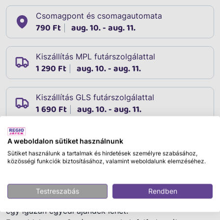
Csomagpont és csomagautomata
790 Ft
aug. 10. - aug. 11.
Kiszállítás MPL futárszolgálattal
1 290 Ft
aug. 10. - aug. 11.
Kiszállítás GLS futárszolgálattal
1 690 Ft
aug. 10. - aug. 11.
A weboldalon sütiket használnunk
Leírás
Sütiket használunk a tartalmak és hirdetések személyre szabásához,
Cikkszám:
08094
közösségi funkciók biztosításához, valamint weboldalunk elemzéséhez.
A kreatív gyerekek segíthetnek megvédeni a
Homokember tornyát a Sötét Boszorkánytól a LEGO®
Testreszabás
Rendben
DREAMZzz™ építőkészlettel és a 3 minifigurával, és ez
egy igazán egyedi ajándék lehet.