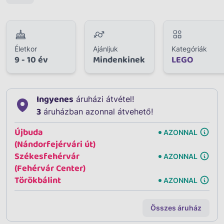
Életkor
Ajánljuk
Kategóriák
9 - 10 év
Mindenkinek
LEGO
Ingyenes
áruházi átvétel!
3
áruházban azonnal átvehető!
Újbuda
AZONNAL
(Nándorfejérvári út)
Székesfehérvár
AZONNAL
(Fehérvár Center)
Törökbálint
AZONNAL
Összes áruház