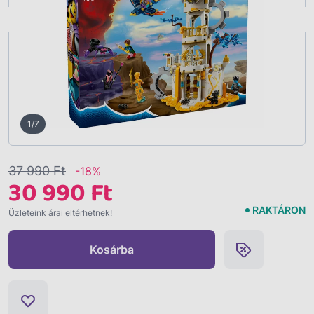
Vissza
1/7
37 990 Ft
-18%
30 990 Ft
RAKTÁRON
Üzleteink árai eltérhetnek!
Kosárba