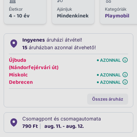
Életkor
Ajánljuk
Kategóriák
4 - 10 év
Mindenkinek
Playmobil
Ingyenes
áruházi átvétel!
15
áruházban azonnal átvehető!
Újbuda
AZONNAL
(Nándorfejérvári út)
Miskolc
AZONNAL
Debrecen
AZONNAL
Összes áruház
Csomagpont és csomagautomata
790 Ft
aug. 11. - aug. 12.