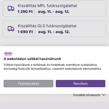
Kiszállítás MPL futárszolgálattal
1 290 Ft
aug. 11. - aug. 12.
Kiszállítás GLS futárszolgálattal
1 690 Ft
aug. 11. - aug. 12.
Leírás
Cikkszám:
07677
A weboldalon sütiket használnunk
Playmobil Patkolókovács Ben & Achilles
Sütiket használunk a tartalmak és hirdetések személyre szabásához,
közösségi funkciók biztosításához, valamint weboldalunk elemzéséhez.
Ez a játékszett Ben lelkes kovácstanuló figuráját, az
üllőt, a fogót és a kalapácsot, valamint a patkókat és a
Testreszabás
Rendben
patkószögeket tartalmazza, amikkel Ben patkolja a
farm állatait. Ben mielőtt hozzáfog a patkoláshoz
Tovább olvasom
mindent gondosan előkészít, és ellenőrzi, majd
megtisztítja a patkót. A patkók és a patkószögek az