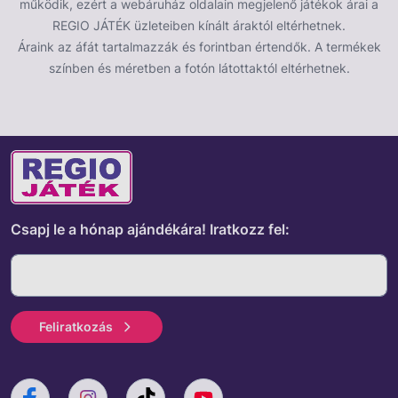
működik, ezért a webáruház oldalain megjelenő játékok árai a
traktorvezető kertészfigura a csomagban
REGIO JÁTÉK üzleteiben kínált áraktól eltérhetnek.
mozgatható hótoló lapát
Áraink az áfát tartalmazzák és forintban értendők. A termékek
részletes, valósághű kidolgozás
színben és méretben a fotón látottaktól eltérhetnek.
Műszaki paraméterek:
méretarány: 1:16
anyag: ABS műanyag
ajánlott életkor: 4 éves kortól
méretek: 32,7 × 10,7 × 12,5 cm
Csapj le a hónap ajándékára!
Iratkozz fel:
Figyelmeztetés
Feliratkozás
36 hónapos kor alatt nem ajánlott. Apró
alkatrészeket tartalmaz, ezért fulladásveszély áll fenn.