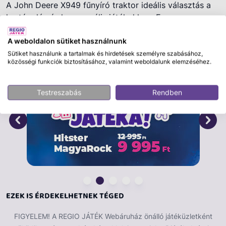
A John Deere X949 fűnyíró traktor ideális választás a
kertápolós és kommunális játékokhoz. Ez a
részletgazdag modell lehetővé teszi, hogy a gyerekek
Tovább olvasom
élethűen utánozzák a fűnyírást és a kerti munkákat,
A weboldalon sütiket használnunk
miközben változatos feladatokat végezhetnek el a
Sütiket használunk a tartalmak és hirdetések személyre szabásához,
közösségi funkciók biztosításához, valamint weboldalunk elemzéséhez.
kertben.
A traktor állítható magasságú, levehető fűnyíró
Testreszabás
Rendben
egységgel rendelkezik, így különböző „munkákhoz” is
használható. A billenthető pótkocsi segítségével
könnyedén szállíthatók a kerti eszközök és anyagok. A
készlethez tartozó traktorvezető figura és a
mozgatható hótoló lapát tovább bővíti a
játéklehetőségeket, így egész évben izgalmas marad a
játék.
Tulajdonságok:
EZEK IS ÉRDEKELHETNEK TÉGED
állítható magasságú, levehető fűnyíró egység
FIGYELEM! A REGIO JÁTÉK Webáruház önálló játéküzletként
billenthető pótkocsi