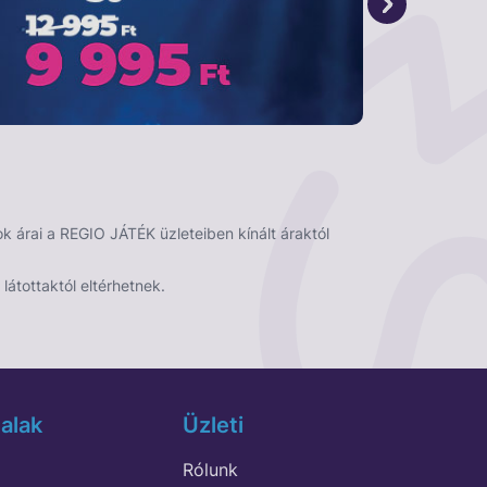
 árai a REGIO JÁTÉK üzleteiben kínált áraktól
látottaktól eltérhetnek.
alak
Üzleti
Rólunk