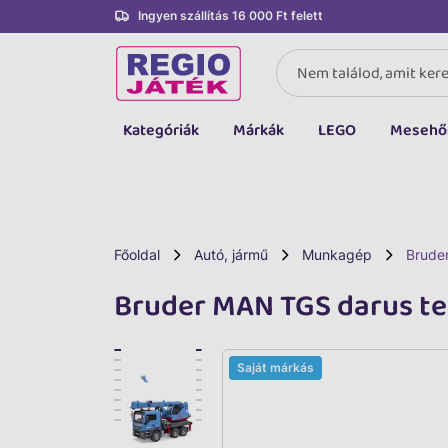
Ingyen szállítás 16 000 Ft felett
Kategóriák
Márkák
LEGO
Mesehő
Összes kategória
Társasjáték, kártya
LEGO
Főoldal
Autó, jármű
Munkagép
Brude
Kreatív, fejlesztő
Bruder MAN TGS darus t
Autó, jármű
Baba, babakocsi
Saját márkás
Bébijáték, kellék
Sportszer, labda