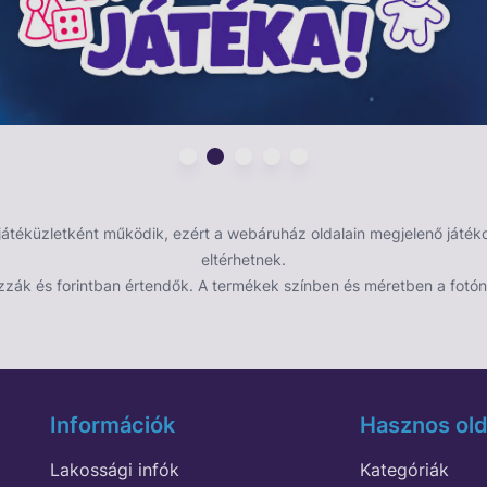
ödéshez
ukar
s elleni védelemmel
éküzletként működik, ezért a webáruház oldalain megjelenő játékok
eltérhetnek.
zzák és forintban értendők. A termékek színben és méretben a fotón 
Információk
Hasznos old
Lakossági infók
Kategóriák