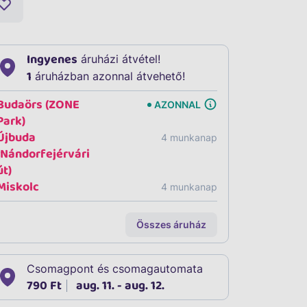
Ingyenes
áruházi átvétel!
1
áruházban azonnal átvehető!
Budaörs (ZONE
AZONNAL
Park)
Újbuda
4 munkanap
(Nándorfejérvári
út)
Miskolc
4 munkanap
Összes áruház
Csomagpont és csomagautomata
790 Ft
aug. 11. - aug. 12.