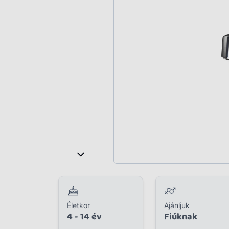
Plüss
Szabadtéri játék
Játékfigura
Diavetítő, diafilm
Strandjáték, medence
Puzzle, kirakó
Elektronikus játék
Életkor
Ajánljuk
4 - 14 év
Fiúknak