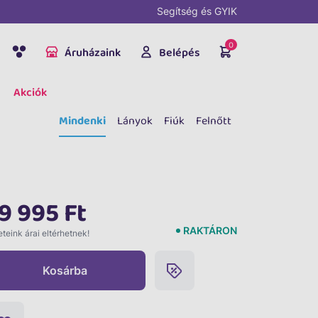
Segítség és GYIK
0
Áruházaink
Belépés
Akciók
Mindenki
Lányok
Fiúk
Felnőtt
9 995 Ft
RAKTÁRON
teink árai eltérhetnek!
Kosárba