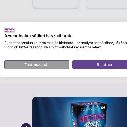
Leírás
A weboldalon sütiket használnunk
MAN TGS darus teherautó
Sütiket használunk a tartalmak és hirdetések személyre szabásához, közöss
funkciók biztosításához, valamint weboldalunk elemzéséhez.
Az MAN darus teherautó egy sokoldalú és r
minden építkezős játékhoz. Masszív kialakít
gyerekek valódi munkagépként használják j
Testreszabás
Rendben
elemek még életszerűbbé teszik az élményt
A daru karja több hosszúságra és szögbe áll
könnyedén elvégezhetők. A teljesen működők
biztonságos használatot. A 360°-ban forgat
hatékony munkavégzést biztosítanak. A nyitha
elhelyezhetők, így a játék még élethűbbé vál
Tulajdonságok: