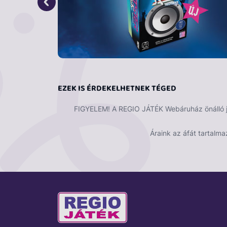
nyitható ajtók
összecsukható külső tükrök
kihajtható támasztólábak a stabil műk
360°-ban forgatható daru
állítható hosszúságú és dőlésszögű dar
teljesen működőképes csörlő túlterhelé
részletes, minőségi kidolgozás
EZEK IS ÉRDEKELHETNEK TÉGED
kompatibilis Bworld figurákkal
FIGYELEM! A REGIO JÁTÉK Webáruház önálló ját
Műszaki paraméterek:
Áraink az áfát tartalma
méretarány: 1:16
anyag: ABS műanyag
ajánlott életkor: 4 éves kortól
méretek: 52,2 × 18,0 × 28,2 cm
Figyelmeztetés