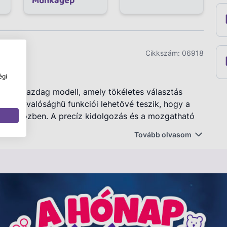
Munkagép
Cikkszám:
06918
égi
észletgazdag modell, amely tökéletes választás
ása és valósághű funkciói lehetővé teszik, hogy a
áték közben. A precíz kidolgozás és a mozgatható
.
Tovább olvasom
ítható, így különböző emelési feladatok is
épes csörlő túlterhelés elleni védelemmel segíti a
ható daru és a kihajtható támasztólábak stabil és
tó ajtóval ellátott fülkében figurák is
ik.