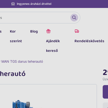
Ingyenes áruházi átvétel
s
Kor
Blog
szerint
Ajándék
Rendeléskövetés
kereső
r MAN TGS darus teherautó
2
eherautó
Üzle