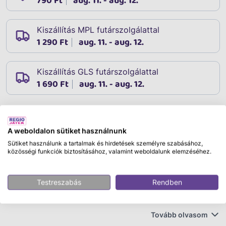
790 Ft
aug. 11. - aug. 12.
Kiszállítás MPL futárszolgálattal
1 290 Ft
aug. 11. - aug. 12.
Kiszállítás GLS futárszolgálattal
1 690 Ft
aug. 11. - aug. 12.
Leírás
A weboldalon sütiket használnunk
Cikkszám:
06887
Sütiket használunk a tartalmak és hirdetések személyre szabásához,
MB Sprinter tűzoltóautó létrával, vízpumpával és L +S
közösségi funkciók biztosításához, valamint weboldalunk elemzéséhez.
modullal
Testreszabás
Rendben
A kisebb tűzoltóautókat egyre gyakrabban használják a
nehezen leküzdhető tüzeknél, például a szűk városi
utcákban. A Sprinter rendkívül fordulékonynak
Tovább olvasom
bizonyult. A BRUDER ezt a tűzoltóautót számos