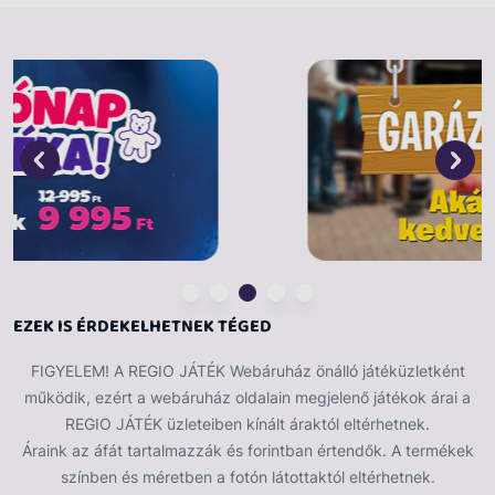
valósághű funkcionális részlettel látta el. A hangsúly itt
a kihúzható forgó létrán van, mentőkosárral és a
teljesen működőképes vízpermetezőn, láthatóan
működő dugattyús szivattyúval, víztartállyal és
kihúzható lábakkal. A tűzoltóautó különböző
tárolórekeszeket is tartalmaz a szerszámok számára,
valamint egy új fény- és hangmodult, amely növeli a
jármű magas szórakoztató értékét.
Jellemzők:
Funkcionális vízpermetező
Tartály vízszivattyúval
EZEK IS ÉRDEKELHETNEK TÉGED
Tömlő tömlőtekerccsel
Hosszában állítható, kihúzható létra
FIGYELEM! A REGIO JÁTÉK Webáruház önálló játéküzletként
Nyíló ajtó
működik, ezért a webáruház oldalain megjelenő játékok árai a
Kihúzható és teljesen elfordítható kar
REGIO JÁTÉK üzleteiben kínált áraktól eltérhetnek.
Támasztólábak
Áraink az áfát tartalmazzák és forintban értendők. A termékek
Fény- és hangmodul
színben és méretben a fotón látottaktól eltérhetnek.