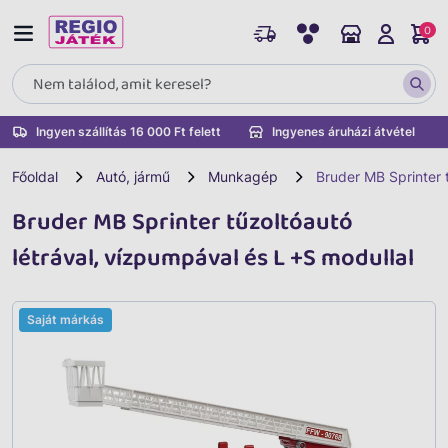
0
Ingyen szállítás 16 000 Ft felett
Ingyenes áruházi átvétel
Főoldal
Autó, jármű
Munkagép
Bruder MB Sprinter 
Bruder MB Sprinter tűzoltóautó
létrával, vízpumpával és L +S modullal
Saját márkás