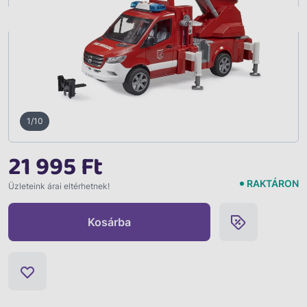
Vissza
1/10
21 995 Ft
RAKTÁRON
Üzleteink árai eltérhetnek!
Kosárba