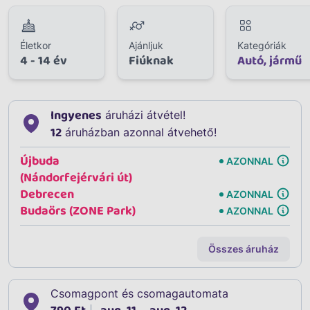
Életkor
Ajánljuk
Kategóriák
4 - 14 év
Fiúknak
Autó, jármű
Ingyenes
áruházi átvétel!
12
áruházban azonnal átvehető!
Újbuda
AZONNAL
(Nándorfejérvári út)
Debrecen
AZONNAL
Budaörs (ZONE Park)
AZONNAL
Összes áruház
Csomagpont és csomagautomata