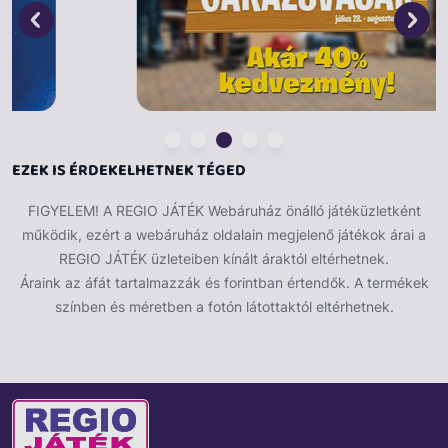
csatába.
Ha szereted a
készségfejlesztő, kreatív és logikai
játékokat
, akkor a
Forgatós logikai társasjáték
garantált kedvenc lesz!
EZEK IS ÉRDEKELHETNEK TÉGED
FIGYELEM! A REGIO JÁTÉK Webáruház önálló játéküzletként
működik, ezért a webáruház oldalain megjelenő játékok árai a
REGIO JÁTÉK üzleteiben kínált áraktól eltérhetnek.
Áraink az áfát tartalmazzák és forintban értendők. A termékek
színben és méretben a fotón látottaktól eltérhetnek.