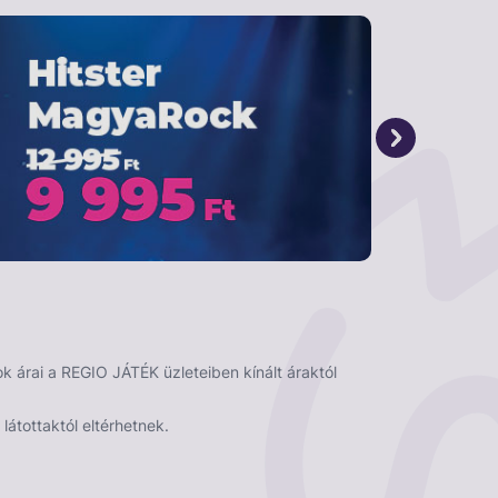
 árai a REGIO JÁTÉK üzleteiben kínált áraktól
látottaktól eltérhetnek.