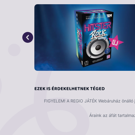
A doboz tartalma:
6 db játéktábla, 3 db do
játékszabály.
EZEK IS ÉRDEKELHETNEK TÉGED
FIGYELEM! A REGIO JÁTÉK Webáruház önálló ját
Áraink az áfát tartalma