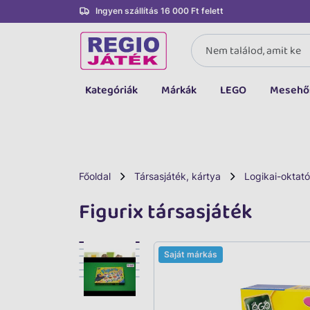
Ingyen szállítás 16 000 Ft felett
Kategóriák
Márkák
LEGO
Mesehő
Összes kategória
Társasjáték, kártya
LEGO
Főoldal
Társasjáték, kártya
Logikai-oktató
Kreatív, fejlesztő
Figurix társasjáték
Autó, jármű
Baba, babakocsi
Saját márkás
Bébijáték, kellék
Sportszer, labda