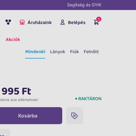
Segítség és GYIK
0
Áruházaink
Belépés
Akciók
Mindenki
Lányok
Fiúk
Felnőtt
 995 Ft
RAKTÁRON
teink árai eltérhetnek!
Kosárba