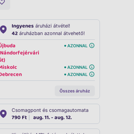
Ingyenes
áruházi átvétel!
42
áruházban azonnal átvehető!
Újbuda
AZONNAL
(Nándorfejérvári
út)
Miskolc
AZONNAL
Debrecen
AZONNAL
Összes áruház
Csomagpont és csomagautomata
790 Ft
aug. 11. - aug. 12.