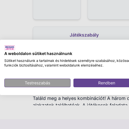
Játékszabály
A weboldalon sütiket használnunk
Sütiket használunk a tartalmak és hirdetések személyre szabásához, közöss
Leírás
funkciók biztosításához, valamint weboldalunk elemzéséhez.
Ravensburger: Figurix társasjáték
Testreszabás
Rendben
Játékosok száma:
2-6 játékos,
Korosztály:
Találd meg a helyes kombinációt! A három
alakzatok találhatóak. A játékosok feladata
kockákkal dobott kombinációt. Az nyer, aki 
táblára! A Figurix fejleszti a gyerekek megf
képességének kialakulását.