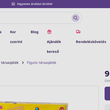
Ingyenes áruházi átvétel
s
Kor
Blog
szerint
Ajándék
Rendeléskövetés
kereső
 társasjáték
Figurix társasjáték
9
Üzle