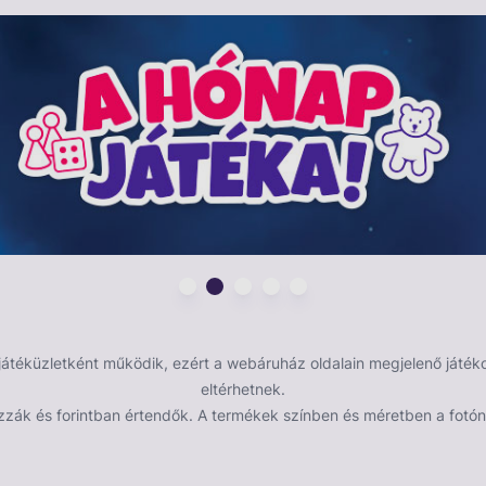
bókocka, 36 db korong (6 színben), magyar nyelvű
éküzletként működik, ezért a webáruház oldalain megjelenő játékok
eltérhetnek.
zzák és forintban értendők. A termékek színben és méretben a fotón 