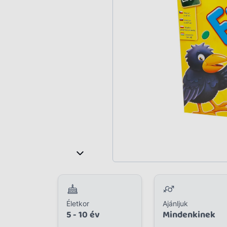
Plüss
Szabadtéri játék
Játékfigura
Diavetítő, diafilm
Strandjáték, medence
Puzzle, kirakó
Elektronikus játék
Életkor
Ajánljuk
5 - 10 év
Mindenkinek