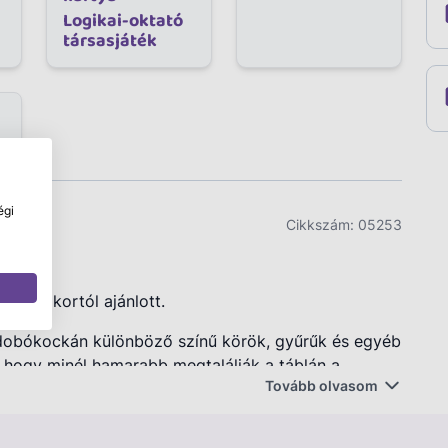
Logikai-oktató
társasjáték
égi
Cikkszám:
05253
5 éves kortól ajánlott.
 dobókockán különböző színű körök, gyűrűk és egyéb
, hogy minél hamarabb megtalálják a táblán a
Tovább olvasom
a többieket megelőzve fel tudja rakni a korongjait a
igyelőképességét és elősegíti a gyors reagálás