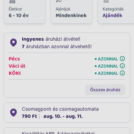
Életkor
Ajánljuk
Kategóriák
6 - 10 év
Mindenkinek
Ajándék
Ingyenes
áruházi átvétel!
7
áruházban azonnal átvehető!
Pécs
AZONNAL
Váci út
AZONNAL
KÖKI
AZONNAL
Összes áruház
Csomagpont és csomagautomata
790 Ft
aug. 10. - aug. 11.
Kiszállítás MPL futárszolgálattal