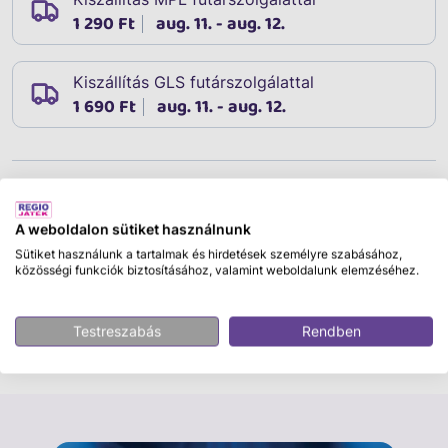
1 290 Ft
aug. 11. - aug. 12.
Kiszállítás GLS futárszolgálattal
1 690 Ft
aug. 11. - aug. 12.
Leírás
Cikkszám:
04444
A weboldalon sütiket használnunk
A helyes folyadék bevitel fontosságát nem lehet elég
Sütiket használunk a tartalmak és hirdetések személyre szabásához,
korán kezdeni. A gyerekek számára igazi kaland lehet,
közösségi funkciók biztosításához, valamint weboldalunk elemzéséhez.
most ez a testünk számára igazán fontos tevékenység
ezzel a kispohárral. A pohár jellemzői: anyaga:
Testreszabás
Rendben
műanyag BPA Mentes 600 watton mikrózható max. 2
percig Űrtartalom: 260 ml
Tovább olvasom