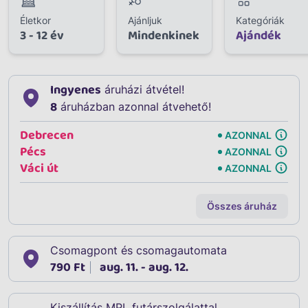
Életkor
Ajánljuk
Kategóriák
3 - 12 év
Mindenkinek
Ajándék
Ingyenes
áruházi átvétel!
8
áruházban azonnal átvehető!
Debrecen
AZONNAL
Pécs
AZONNAL
Váci út
AZONNAL
Összes áruház
Csomagpont és csomagautomata
790 Ft
aug. 11. - aug. 12.
Kiszállítás MPL futárszolgálattal