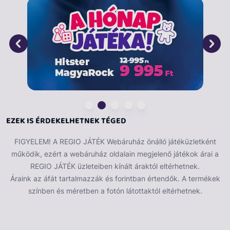
EZEK IS ÉRDEKELHETNEK TÉGED
FIGYELEM! A REGIO JÁTÉK Webáruház önálló játéküzletként
működik, ezért a webáruház oldalain megjelenő játékok árai a
REGIO JÁTÉK üzleteiben kínált áraktól eltérhetnek.
Áraink az áfát tartalmazzák és forintban értendők. A termékek
színben és méretben a fotón látottaktól eltérhetnek.