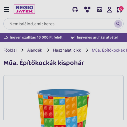
0
Ingyen szállítás 16 000 Ft felett
Ingyenes áruházi átvétel
Főoldal
Ajándék
Használati cikk
Műa. Építőkockák 
Műa. Építőkockák kispohár
Vissza