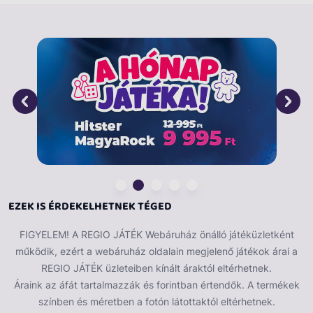
hajtű és egy fésű végtelen szórakozást nyújthatnak.
További babákkal még több mesés történet játszható
el, melyeknek csak a képzelet szabhat határt. A baba
30 cm.
EZEK IS ÉRDEKELHETNEK TÉGED
FIGYELEM! A REGIO JÁTÉK Webáruház önálló játéküzletként
működik, ezért a webáruház oldalain megjelenő játékok árai a
REGIO JÁTÉK üzleteiben kínált áraktól eltérhetnek.
Áraink az áfát tartalmazzák és forintban értendők. A termékek
színben és méretben a fotón látottaktól eltérhetnek.