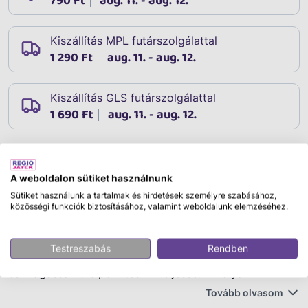
790 Ft
aug. 11. - aug. 12.
Kiszállítás MPL futárszolgálattal
1 290 Ft
aug. 11. - aug. 12.
Kiszállítás GLS futárszolgálattal
1 690 Ft
aug. 11. - aug. 12.
Leírás
A weboldalon sütiket használnunk
Cikkszám:
03611
Sütiket használunk a tartalmak és hirdetések személyre szabásához,
Az új, Barbie: A Touch of Magic tündér főhős babákkal
közösségi funkciók biztosításához, valamint weboldalunk elemzéséhez.
igazán mesés történetek játszhatók el. A sorozatban
található babák varázslatos megjelenését a csodásan
Testreszabás
Rendben
hosszú hajuk, csillogó felsőik, gyönyörű tüll szoknyájuk
és magassarkú cipőik teszik teljessé. Az olyan
fantasztikus kiegészítők, mint a felcsatolható szárnyak,
Tovább olvasom
egy imádnivaló kiskutya és pillangó, egy hajpánt, egy