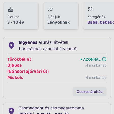
Életkor
Ajánljuk
Kategóriák
3 - 10 év
Lányoknak
Baba, babak
Ingyenes
áruházi átvétel!
1
áruházban azonnal átvehető!
Törökbálint
AZONNAL
Újbuda
4 munkanap
(Nándorfejérvári út)
Miskolc
4 munkanap
Összes áruház
Csomagpont és csomagautomata