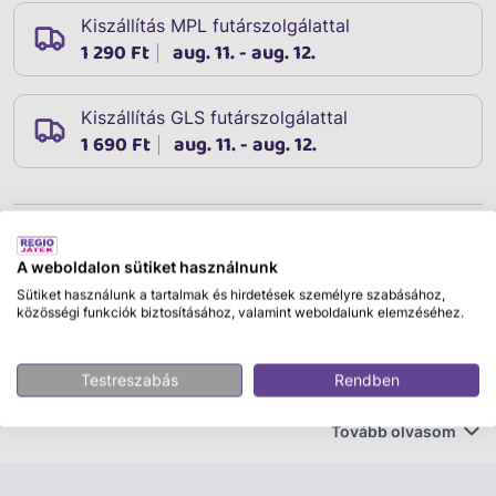
Kiszállítás MPL futárszolgálattal
1 290 Ft
aug. 11. - aug. 12.
Kiszállítás GLS futárszolgálattal
1 690 Ft
aug. 11. - aug. 12.
Leírás
Cikkszám:
03451
A weboldalon sütiket használnunk
A praktikus csíptetőnek köszönhetően mindig vigye
Sütiket használunk a tartalmak és hirdetések személyre szabásához,
közösségi funkciók biztosításához, valamint weboldalunk elemzéséhez.
magával kedvenc Pokémonját! Így a bújós játék
könnyen rögzíthető például a táskájához vagy a
kulcsaihoz. Ez a Bulbasaur klipsz körülbelül 11 cm
Testreszabás
Rendben
magas.
Tovább olvasom