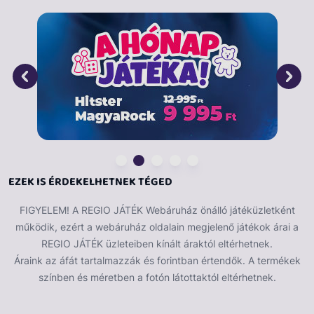
EZEK IS ÉRDEKELHETNEK TÉGED
FIGYELEM! A REGIO JÁTÉK Webáruház önálló játéküzletként
működik, ezért a webáruház oldalain megjelenő játékok árai a
REGIO JÁTÉK üzleteiben kínált áraktól eltérhetnek.
Áraink az áfát tartalmazzák és forintban értendők. A termékek
színben és méretben a fotón látottaktól eltérhetnek.