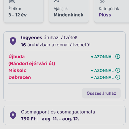
Életkor
Ajánljuk
Kategóriák
3 - 12 év
Mindenkinek
Plüss
Ingyenes
áruházi átvétel!
16
áruházban azonnal átvehető!
Újbuda
AZONNAL
(Nándorfejérvári út)
Miskolc
AZONNAL
Debrecen
AZONNAL
Összes áruház
Csomagpont és csomagautomata
790 Ft
aug. 11. - aug. 12.